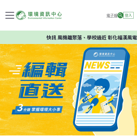
電子報
登入
快訊
風機離聚落、學校過近 彰化福漢風電