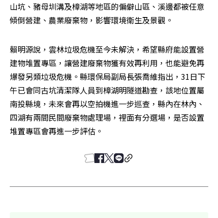
山坑、豬母圳溝及樟湖等地區的偏僻山區、溪邊都被任意
傾倒營建、農業廢棄物，影響環境衛生及景觀。
賴明源說，雲林垃圾危機至今未解決，希望縣府能設置營
建物堆置專區，讓營建廢棄物獲有效再利用，也能避免再
爆發另類垃圾危機。縣環保局副局長張喬維指出，31日下
午已會同古坑清潔隊人員到樟湖明隧道勘查，該地位置屬
南投縣境，未來會再以空拍機進一步巡查，縣內在林內、
四湖有兩間民間廢棄物處理場，裡面有分選場，是否設置
堆置專區會再進一步評估。