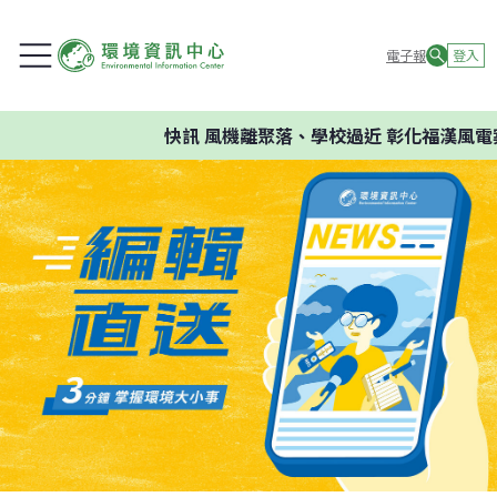
電子報
登入
快訊
風機離聚落、學校過近 彰化福漢風電