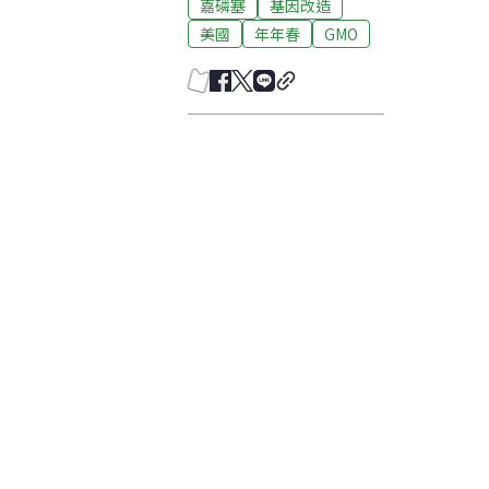
嘉磷塞
基因改造
美國
年年春
GMO