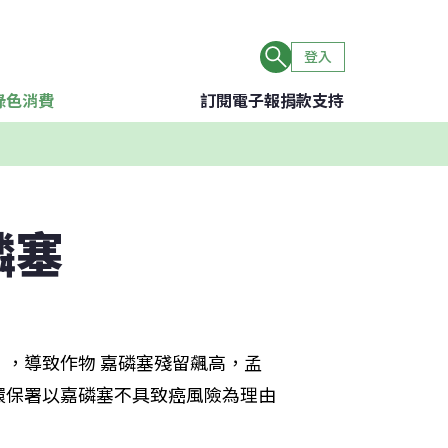
登入
綠色消費
訂閱電子報
捐款支持
磷塞
，導致作物 嘉磷塞殘留飆高，孟
環保署以嘉磷塞不具致癌風險為理由