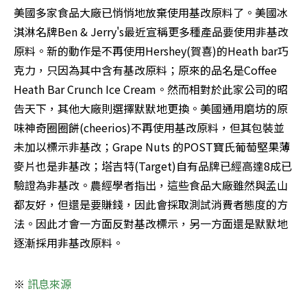
美國多家食品大廠已悄悄地放棄使用基改原料了。美國冰
淇淋名牌Ben & Jerry's最近宣稱更多種產品要使用非基改
原料。新的動作是不再使用Hershey(賀喜)的Heath bar巧
克力，只因為其中含有基改原料；原來的品名是Coffee 
Heath Bar Crunch Ice Cream。然而相對於此家公司的昭
告天下，其他大廠則選擇默默地更換。美國通用磨坊的原
味神奇圈圈餅(cheerios)不再使用基改原料，但其包裝並
未加以標示非基改；Grape Nuts 的POST寶氏葡萄堅果薄
麥片也是非基改；塔吉特(Target)自有品牌已經高達8成已
驗證為非基改。農經學者指出，這些食品大廠雖然與孟山
都友好，但還是要賺錢，因此會採取測試消費者態度的方
法。因此才會一方面反對基改標示，另一方面還是默默地
逐漸採用非基改原料。
※ 
訊息來源