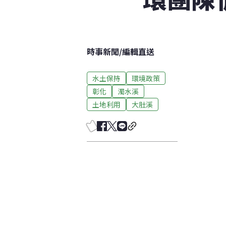
時事新聞
/
編輯直送
水土保持
環境政策
彰化
濁水溪
土地利用
大肚溪