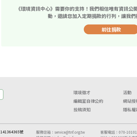
《環境資訊中心》需要你的支持！我們相信唯有資訊公
動，邀請您加入定期捐款的行列，讓我們
前往捐款
環境徵才
活動
編輯室自律公約
網站授
投稿須知
隱私權
41364365號
服務信箱：
service@tnf.org.tw
客服電話：070-10101-