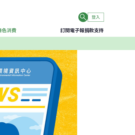
登入
綠色消費
訂閱電子報
捐款支持