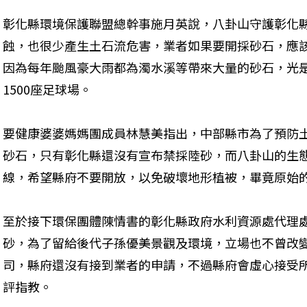
彰化縣環境保護聯盟總幹事施月英說，八卦山守護彰化
蝕，也很少產生土石流危害，業者如果要開採砂石，應
因為每年颱風豪大雨都為濁水溪等帶來大量的砂石，光
1500座足球場。
要健康婆婆媽媽團成員林慧美指出，中部縣市為了預防
砂石，只有彰化縣還沒有宣布禁採陸砂，而八卦山的生
線，希望縣府不要開放，以免破壞地形植被，畢竟原始
至於接下環保團體陳情書的彰化縣政府水利資源處代理
砂，為了留給後代子孫優美景觀及環境，立場也不曾改
司，縣府還沒有接到業者的申請，不過縣府會虛心接受
評指教。