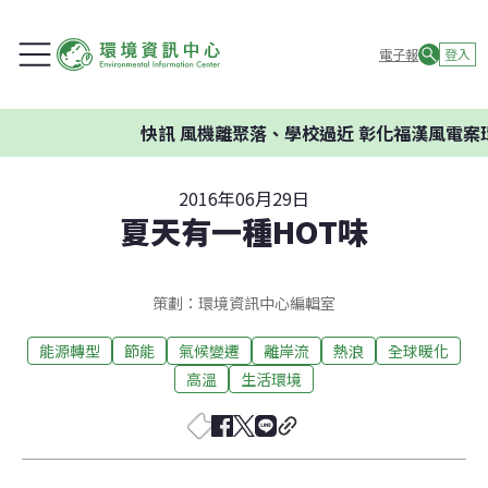
電子報
登入
快訊
風機離聚落、學校過近 彰化福漢風電案環
2016年06月29日
夏天有一種HOT味
策劃：環境資訊中心編輯室
能源轉型
節能
氣候變遷
離岸流
熱浪
全球暖化
高溫
生活環境