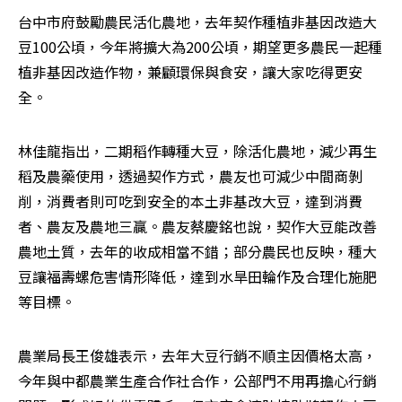
台中市府鼓勵農民活化農地，去年契作種植非基因改造大
豆100公頃，今年將擴大為200公頃，期望更多農民一起種
植非基因改造作物，兼顧環保與食安，讓大家吃得更安
全。
林佳龍指出，二期稻作轉種大豆，除活化農地，減少再生
稻及農藥使用，透過契作方式，農友也可減少中間商剝
削，消費者則可吃到安全的本土非基改大豆，達到消費
者、農友及農地三贏。農友蔡慶銘也說，契作大豆能改善
農地土質，去年的收成相當不錯；部分農民也反映，種大
豆讓福壽螺危害情形降低，達到水旱田輪作及合理化施肥
等目標。
農業局長王俊雄表示，去年大豆行銷不順主因價格太高，
今年與中都農業生產合作社合作，公部門不用再擔心行銷