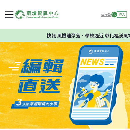
電子報
登入
快訊
風機離聚落、學校過近 彰化福漢風電