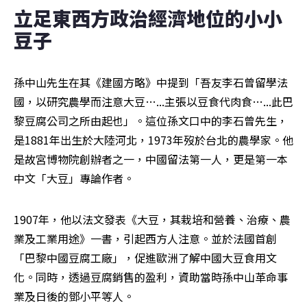
立足東西方政治經濟地位的小小
豆子
孫中山先生在其《建國方略》中提到「吾友李石曾留學法
國，以研究農學而注意大豆…...主張以豆食代肉食…...此巴
黎豆腐公司之所由起也」。這位孫文口中的李石曾先生，
是1881年出生於大陸河北，1973年歿於台北的農學家。他
是故宮博物院創辦者之一，中國留法第一人，更是第一本
中文「大豆」專論作者。
1907年，他以法文發表《大豆，其栽培和營養、治療、農
業及工業用途》一書，引起西方人注意。並於法國首創
「巴黎中國豆腐工廠」，促進歐洲了解中國大豆食用文
化。同時，透過豆腐銷售的盈利，資助當時孫中山革命事
業及日後的鄧小平等人。