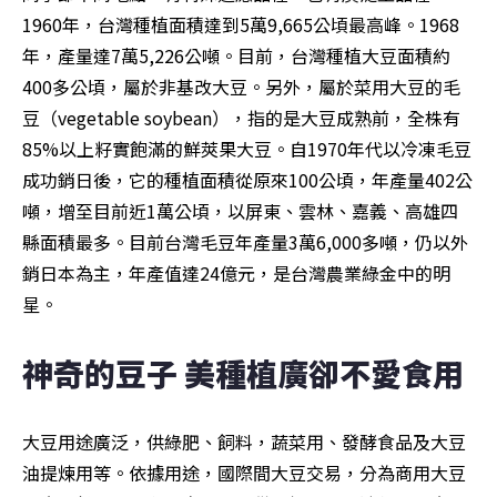
1960年，台灣種植面積達到5萬9,665公頃最高峰。1968
年，產量達7萬5,226公噸。目前，台灣種植大豆面積約
400多公頃，屬於非基改大豆。另外，屬於菜用大豆的毛
豆（vegetable soybean），指的是大豆成熟前，全株有
85%以上籽實飽滿的鮮莢果大豆。自1970年代以冷凍毛豆
成功銷日後，它的種植面積從原來100公頃，年產量402公
噸，增至目前近1萬公頃，以屏東、雲林、嘉義、高雄四
縣面積最多。目前台灣毛豆年產量3萬6,000多噸，仍以外
銷日本為主，年產值達24億元，是台灣農業綠金中的明
星。
神奇的豆子 美種植廣卻不愛食用
大豆用途廣泛，供綠肥、飼料，蔬菜用、發酵食品及大豆
油提煉用等。依據用途，國際間大豆交易，分為商用大豆