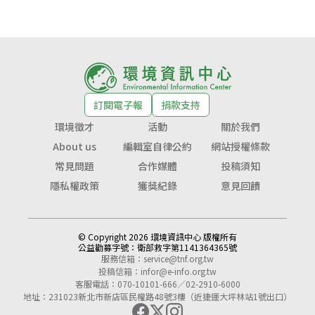
訂閱電子報
捐款支持
環境徵才
活動
關於我們
About us
編輯室自律公約
網站授權條款
常見問題
合作媒體
投稿須知
隱私權政策
獲獎紀錄
意見回饋
© Copyright 2026 環境資訊中心 版權所有
公益勸募字號：
衛部救字第1141364365號
服務信箱：
service@tnf.org.tw
投稿信箱：
infor@e-info.org.tw
客服電話：070-10101-666／02-2910-6000
地址：231023新北市新店區民權路48號3樓（近捷運大坪林站1號出口）