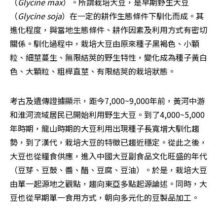
（
Glycine max
）。所謂栽培大豆，是早期野生大豆
（
Glycine soja
）在一定的耕作生態條件下馴化而成。其
進化程度，與當地生態條件、耕作因素及利用方式有密切
關係。馴化過程中，栽培大豆由原來種子黑褐色、小顆
粒、細莖蔓生、無限結莢的野生特性，變化成為種子黃白
色、大顆粒、粗桿直莖、有限結莢的栽培狀態。
考古及遺傳證據顯示，距今7,000~9,000年前，黃河中游
和淮河流域居民已開始利用野生大豆。到了4,000~5,000
年時期，龍山時期的大豆利用出現種子長寬增大馴化趨
勢，到了漢代，栽培大豆的特徵已趨近穩定。從此之後，
大豆也從糧食供應，進入中國大豆副食品文化旺盛的年代
（豆芽、豆鼓、醬、醋、豆腐、豆油）。於是，栽培大豆
由單一起源地之觀點，趨向東亞多點起源論述。同時，大
豆也從早期單一食用方式，朝向多元化的豆製品加工。