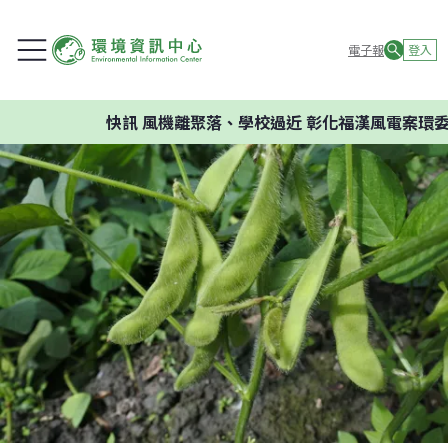
電子報
登入
快訊
風機離聚落、學校過近 彰化福漢風電案環委建議不