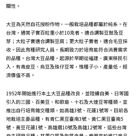
關性。
大豆為天然自花授粉作物，一般栽培品種都屬於純系。在
台灣，通常子實百粒重小於10克者，適合調製豆鼓及豆
芽；大粒子實適合調製豆腐；更大粒子實者，適合毛豆採
收。因此育種研究人員，長期致力於培育能符合消費需求
的品種。台灣大豆品種，起源於早期從福建、廣東移民引
入，有青皮豆、烏豆及珠仔豆等，惟種子小，產量低，經
濟價值不高。
1952年開始進行本土大豆品種改良，並陸續自美、日等國
引入的三國、百美豆、和歌島、十石及大連豆等種類，並
推出自行培育雜交種類，如高雄3號、花蓮1號等。目前各
地栽培主要品種，有青仁黑豆臺南3號、黃仁黑豆臺南5
號、黃豆花蓮1號、高雄選10號及高雄12號等，這些台灣
自主研發品種，其蛋白質及脂質含量，普遍高於進口商品