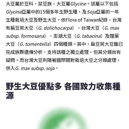
大豆屬於豆科，菜豆族，大豆屬
Glycine
。該屬以下包括
Glycine
亞屬中的15個多年生野生種，及
Soja
亞屬的一年
生種栽培大豆及野生大豆。依Flora of Taiwan紀錄，台灣
有扁豆莢大豆（
G. dolichocarpa
）、台灣大豆（
G. max 
subsp. formosana
）、澎湖大豆（
G. tabacina
）及闊葉
大豆（
G. tomentella
）四個種類。其中，扁豆莢大豆雖已
完成族群遺傳分析，支持該種之獨立處理，但其分類尚有
疑問。而台灣大豆則隨著國際間對栽培大豆之分類處理，
併入
G. max subsp. soja
。
野生大豆優點多 各國致力收集種
源