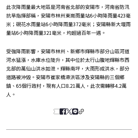
此次降雨量最大地區是河南省北部的安陽市，河南省防汛
抗旱指揮部稱，安陽市林州東崗雨量站6小時降雨量423毫
米；硯花水雨量站6小時降雨量372毫米；安陽縣新大堰雨
量站6小時降雨量321毫米，均超過百年一遇。
受強降雨影響，安陽市林州、新鄉市輝縣市部分山區河道
河水猛漲，水庫水位陡升，其中位於太行山腹地輝縣市西
北部的萬仙山洪水如泄。輝縣南坪，大雨形成洪水，部分
道路被沖毀。安陽市崔家橋滯洪區涉及安陽縣的三個鄉
鎮、65個行政村，現有人口8.21萬人，此次需轉移4.2萬
人。