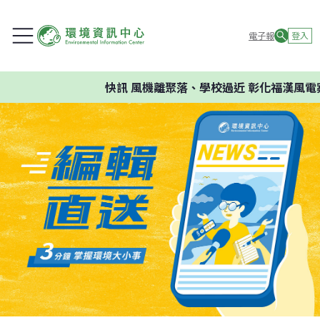
電子報
登入
快訊
風機離聚落、學校過近 彰化福漢風電