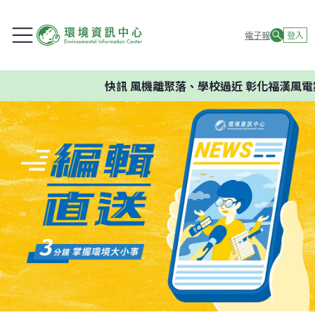
電子報
登入
快訊
風機離聚落、學校過近 彰化福漢風電