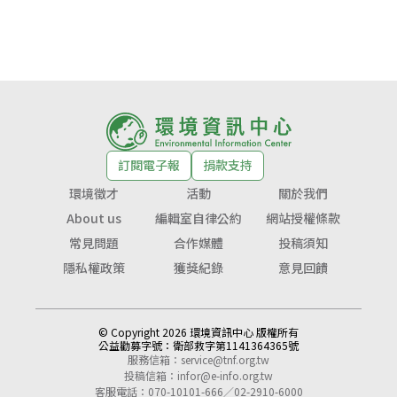
訂閱電子報
捐款支持
環境徵才
活動
關於我們
About us
編輯室自律公約
網站授權條款
常見問題
合作媒體
投稿須知
隱私權政策
獲獎紀錄
意見回饋
© Copyright 2026 環境資訊中心 版權所有
公益勸募字號：
衛部救字第1141364365號
服務信箱：
service@tnf.org.tw
投稿信箱：
infor@e-info.org.tw
客服電話：070-10101-666／02-2910-6000