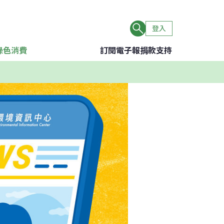
登入
綠色消費
訂閱電子報
捐款支持