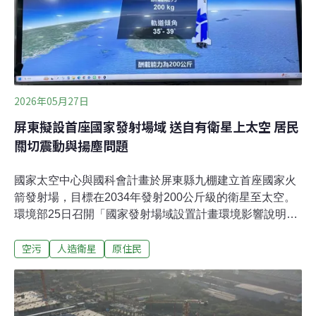
被認定為有害空氣污染物種。依勞動部職安署發布的〈職
業性甲苯中毒認定指引〉指出：「甲苯的主要健康危害是
其麻醉性和神經毒性，暴露於甲苯可引起局部刺激症狀、
中樞神經毒性、肝和腎毒性、聽力、視力毒性、生殖毒性
和心臟毒性」。
2026年05月27日
屏東擬設首座國家發射場域 送自有衛星上太空 居民
關切震動與揚塵問題
國家太空中心與國科會計畫於屏東縣九棚建立首座國家火
箭發射場，目標在2034年發射200公斤級的衛星至太空。
環境部25日召開「國家發射場域設置計畫環境影響說明
書」專案小組初審會議，居民擔憂火箭發射場作業的震動
空污
人造衛星
原住民
與揚塵將影響當地狩獵與水產等自然資源。專案小組最終
決議補正再審，要求開發單位針對發射的瞬間噪音、震
動，以及空污影響提交數據。擔憂衝擊文化祭儀與捕撈 鄰
近高士部落族人：「我們非常恐慌」環境部25日召開「國
家發射場域設置計畫環境影響說明書」專案小組初審會