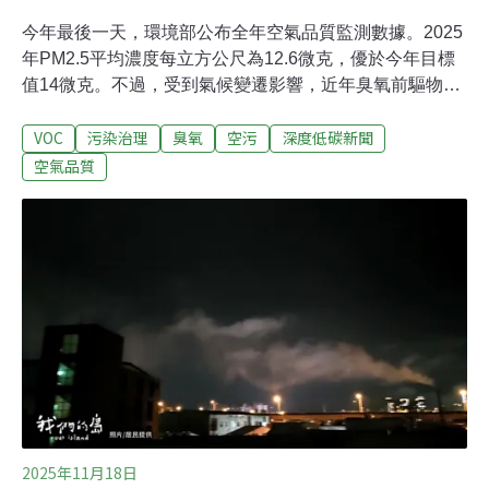
今年最後一天，環境部公布全年空氣品質監測數據。2025
年PM2.5平均濃度每立方公尺為12.6微克，優於今年目標
值14微克。不過，受到氣候變遷影響，近年臭氧前驅物
VOCs（揮發性有機物）濃度更高，環境部不排除近一步
VOC
污染治理
臭氧
空污
深度低碳新聞
針對易產生VOCs的油漆、清潔劑進行管制。環境部也將
於元旦啟動PM0.1監測，與歐盟同步。PM0.1顆粒極小，
空氣品質
總表面積是同質量PM2.5的100倍，更易影響健康。學者
認為，我國正式開始監測PM0.1，可視為「新世代空氣品
質治理的起點」。臭氧改善遭遇瓶頸 專家：氣候變遷增加
前驅物生成環境部在今年最後一天舉辦「114年空氣品質
監測：檢討回顧、展望未來」記者會，大氣司司長黃偉鳴
表示，今年PM2.5平均濃度為每立方公尺12.6微克，低於
目標值14微克，顯示管制措施已逐步改善細懸浮微粒問
題。根據環境部5月發布的「空品政策白皮書」，2030年
要將PM2.5降到10微克、2035年降到8微克以
2025年11月18日