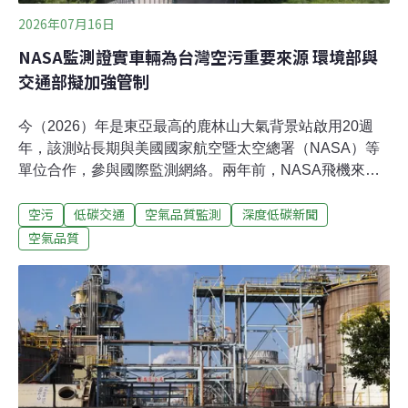
2026年07月16日
NASA監測證實車輛為台灣空污重要來源 環境部與
交通部擬加強管制
今（2026）年是東亞最高的鹿林山大氣背景站啟用20週
年，該測站長期與美國國家航空暨太空總署（NASA）等
單位合作，參與國際監測網絡。兩年前，NASA飛機來台
監測空污，發現除了工廠等固定污染源，交通排放也占很
空污
低碳交通
空氣品質監測
深度低碳新聞
大部分。環境部長彭啓明昨（15）日出席國際大氣科學平
台「七海計畫（7-SEAS）」研討會表示，環境部已經與
空氣品質
交通部合作研擬道路設計、低污染運具轉換等措施，也呼
籲地方政府將空污納入城市治理，參考推動國外的低污染
排放區，管制高污染車輛進入。台灣空污成因複雜 「交通
源」更須受重視「七海計畫」為亞太地區重要的大氣科學
合作平台，環境部14及15日舉辦「7-SEAS國際研討會暨
鹿林山大氣背景站20週年慶」，邀集來自歐美、日韓、東
南亞等百位專家學者，共同探討跨境空氣污染、氣候變遷