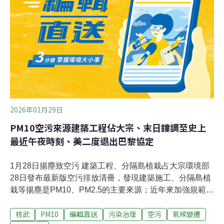
亡或肢體嚴重殘缺或重要器官功能喪失，最重可處2年有
期徒刑併科200萬元罰金。（自由時報報導）
2026年01月29日
PM10空污來源建築工程佔大宗、末日鐘調至史上
最近午夜時刻、美二度退出巴黎協定
1月28日揚塵致空污 建築工程、分隔島植栽占大宗環境部
28日發布最新版空污排放清冊，發現建築施工、分隔島植
栽等揚塵是PM10、PM2.5的主要來源；近年來加強規範及
縣市政府要求營建工地自主認養周遭道路清潔，減少揚塵
核武
PM10
編輯直送
污染治理
空污
氣候變遷
空污。（中央社報導）宜蘭動物農場34家 7家沒展演許可