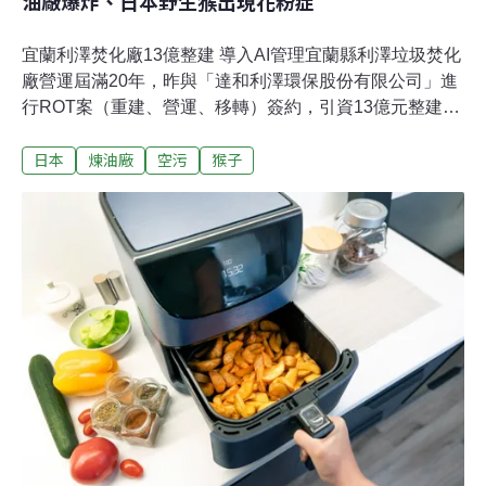
油廠爆炸、日本野生猴出現花粉症
宜蘭利澤焚化廠13億整建 導入AI管理宜蘭縣利澤垃圾焚化
廠營運屆滿20年，昨與「達和利澤環保股份有限公司」進
行ROT案（重建、營運、移轉）簽約，引資13億元整建焚
化廠，並導入AI智能管理，未來每年預估可處理約廿萬公
日本
煉油廠
空污
猴子
噸廢棄物，總垃圾發電量也將提升至1.7萬瓩。（ 自由時
報報導）焚化廠冒黑煙 台東縣府：垃圾濕燃燒不完全台東
縣垃圾焚化廠去年才正式營運並完成單爐歲修，近日深夜
卻傳出排黑煙及異味問題，引發地方居民恐慌與多位縣議
員的高度關切。環保局長黃權煒強調，是因垃圾過濕，已
迅速控制。（自由時報報導）