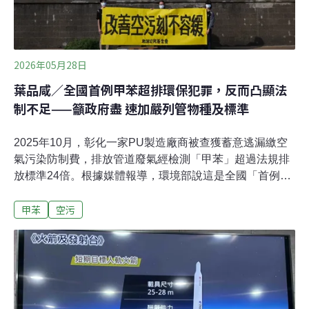
及大氣監測等議題。環境部長彭啓明昨日受訪指出，經過
兩年前美國國家航空暨太空總署（NASA）的飛機探測，
發現台灣空污的原因很複
2026年05月28日
葉品咸／全國首例甲苯超排環保犯罪，反而凸顯法
制不足——籲政府盡 速加嚴列管物種及標準
2025年10月，彰化一家PU製造廠商被查獲蓄意逃漏繳空
氣污染防制費，排放管道廢氣經檢測「甲苯」超過法規排
放標準24倍。根據媒體報導，環境部說這是全國「首例」
查獲事業因排放有害空氣污染物超出排放限值的環保犯罪
甲苯
空污
案件，涉犯《空氣污染防制法》。2019年，南投一家公司
為了減少空氣污染防制費支出，除了減少物料的申報，更
以暗管偷排未經處理包括甲苯的廢氣，以減少空污防制耗
材的使用。其中偷排行為遭地方檢察署檢察官依《刑法》
第190條之1第2項「因事業活動排放有害健康之物污染空
氣罪」起訴 ，不過最後法院判決無罪。甲苯是常用於油漆
塗料、黏著劑、乾洗業之乾洗劑等之化學品，在空污法中