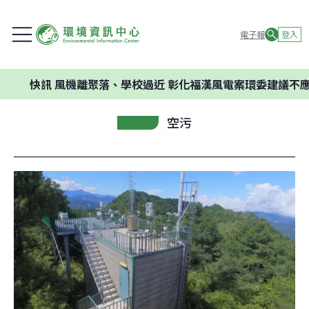
電子報
登入
訊
風機離聚落、學校過近 彰化福漢風電案環委建議不應開發
空污