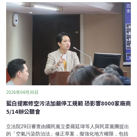
就要打破了。距離宋拉克薩養蟹場十公里外，春武里府的
坦姆魯運河區（Khlong Tamru），正要蓋一座大型資料中
心。這只是其一，據報導，春府里府和附近的羅勇府將進
駐約19座資料中心。這裡原本就是工業密集的地區，長年
為缺水和污染所苦。居民擔心，資料中心一座接一座蓋起
來後，問題會變得更糟。宋拉克薩說：「對我來說，資料
中心確實比一般工廠好，但水資源一定會搶得更兇，廢水
也更多。」全球瘋AI泰國資料中心蓬勃發
2026年04月30日
藍白提案修空污法加嚴停工規範 恐影響8000家廠商
5/14辦公聽會
立法院29日審查由國民黨立委羅廷瑋等人與民眾黨團提出
的「空氣污染防治法」修正草案，擬強化地方權限，包括