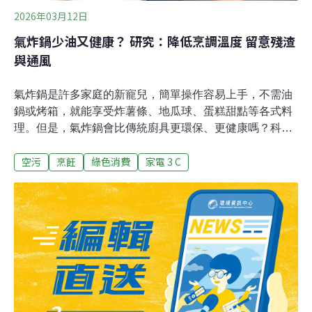
2026年03月12日
氣炸鍋少油又健康？ 研究：降低烹調溫度 留意殘渣
與通風
氣炸鍋是許多家庭的新寵兒，簡單操作容易上手，不需油
鍋或烤箱，就能享受炸薯條、地瓜球、蛋糕甜點等各式料
理。但是，氣炸鍋會比傳統廚具更環保、更健康嗎？科學
家從室內空污的角度發表研究，發現氣炸鍋確實表現良
空污
烹飪
綠色消費
家電 3 C
好，但須注意高溫烹調、累積髒污與通風等問題。用油少
空污低氣炸鍋原理類似對流烤箱，藉由熱氣循環均勻分配
熱量。只需少量的油，就能達到與傳統油炸相近的酥脆效
果，不僅降低食物熱量，也不犧牲口感。從空污角度來
看，氣炸也比其它烹調方式更佳。今年1月，英國伯明罕
大學在美國化學學會（ACS）期刊《ES&T Air》發表新研
究，比較不同食物以氣炸、淺鍋煎炸或深鍋油炸所產生的
室內空污。結果顯示，冷凍洋蔥圈與培根等高油脂食物炸
後會產生較多污染物。氣炸高脂肪食物所產生的揮發性有
機物（VOCs）較低，僅為深鍋油炸的1/100至1/10。2年