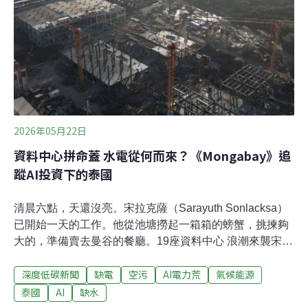
議，本案將於屏東縣滿州鄉九棚村設置26公頃的火箭發射
場。基地預計規劃三部分：發射核心區、行政管理區、服
務配套區（含太空博物館等設施）。太空中心主任室副主
任余憲政表示，委託國外發射衛星，平均一次要價3～7
億。若能自主發射，成本有機會大幅降低。台灣現行有福
衛五號、福衛七號、獵風者衛星等八顆自有衛星，本計畫
是國家太空發展計畫的重點項目，要研製自主入
2026年05月22日
資料中心拼命蓋 水電從何而來？《Mongabay》追
蹤AI投資下的泰國
清晨六點，天還沒亮。宋拉克薩（Sarayuth Sonlacksa）
已開始一天的工作。他從池塘撈起一箱箱的螃蟹，挑揀夠
大的，準備賣去曼谷的餐廳。19座資料中心 浪潮來襲宋拉
克薩的家在泰國東部、北柳府（Chachoengsao）和春武
深度低碳新聞
缺電
空污
AI電力荒
氣候能源
里府交界處。這裡雖是內陸，但班加功河（Bang Pakong
River）混合了海水、半鹹水和淡水，形成微妙的生態環
泰國
AI
缺水
境，很適合螃蟹養殖。不過，這種微妙的平衡，可能很快