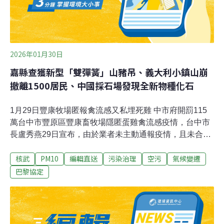
前，伯明罕團隊曾以油脂較少的雞胸肉進行實驗，比較
煎、煮、炒、炸與氣炸五種方式所產
2026年01月30日
嘉縣查獲新型「雙彈簧」山豬吊、義大利小鎮山崩
撤離1500居民、中國採石場發現全新物種化石
1月29日豐康牧場匿報禽流感又私埋死雞 中市府開罰115
萬台中市豐原區豐康畜牧場隱匿蛋雞禽流感疫情，台中市
長盧秀燕29日宣布，由於業者未主動通報疫情，且未合法
處理病死雞屍體，決議依法採最重罰，各罰100萬元、15
核武
PM10
編輯直送
污染治理
空污
氣候變遷
萬元。（中央社報導）嘉縣查獲新型「雙彈簧」山豬吊 非
法設置害死動物最高罰200萬嘉義縣民雄鄉松山村被人發
巴黎協定
現犬隻受困於非法設置的新型山豬吊，該裝置具驚人殺傷
力，不只動物，民眾也可能受危及。嘉義縣家畜疾病防治
所表示，一旦查獲非法設置山豬吊、捕獸鋏捕抓動物，將
依動物保護法開罰1萬5000元至7萬5000元；造成動物死