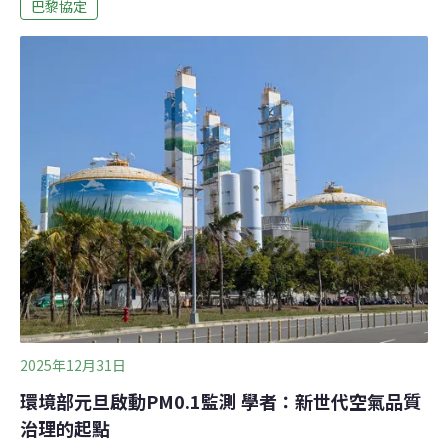
宜蘭縣近年休閒動物農場愈來愈多，吸引許多遊客朝聖，
巴黎協定
其中多半是動物展演場域，合法性引發外界關注。經縣政
府清查，目前全縣34家業者中，有27家取得展演許可，另
七家還沒有許可證，將會持續輔導、清查，逾期業者可裁
處新台幣五萬元，近三年已裁罰六件。（自由時報報導）
2025年12月31日
環境部元旦啟動PM0.1監測 學者：新世代空氣品質
治理的起點