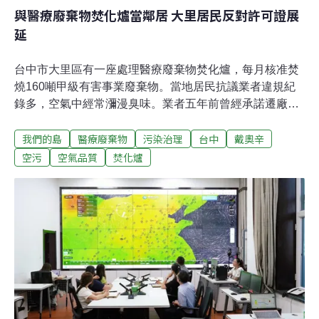
與醫療廢棄物焚化爐當鄰居 大里居民反對許可證展
延
台中市大里區有一座處理醫療廢棄物焚化爐，每月核准焚
燒160噸甲級有害事業廢棄物。當地居民抗議業者違規紀
錄多，空氣中經常瀰漫臭味。業者五年前曾經承諾遷廠，
如今廢棄物處理許可證即將到期，持續申請展延，居民憂
我們的島
醫療廢棄物
污染治理
台中
戴奧辛
心只能生活在空污之中。漢杞工程公司於2000年在台中大
里舊工業區設置焚化爐，處理醫療廢棄物，所在地緊鄰住
空污
空氣品質
焚化爐
宅區與學校。細長、約五層樓高的煙囪，就隱身在大樓與
橋墩之間，不分晝夜排出的煙霧，讓下風處居民經常聞到
陣陣異味。住在附近的廖先生表示，晚間煙囪仍持續排
煙：「有時候空氣中會有塑膠味或豬屎味，開了空氣清淨
機也沒用。在外面聊天，聊著聊著就想咳嗽，只能趕快回
家。」居民更擔心長期吸入廢氣會影響健康。醫療廢棄物
含PVC塑膠材料 焚燒恐產生戴奧辛漢杞公司收受的事業廢
棄物項目包括廢尖銳器具、基因毒性廢棄物、感染性廢棄
物（病理、血液、受污染動物屍體、殘肢及墊料類）及其