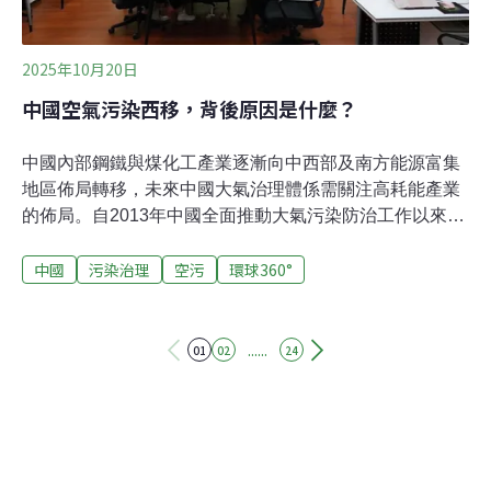
混合物。看守台灣協會秘書長謝和霖指出，這類
2025年10月20日
中國空氣污染西移，背後原因是什麼？
中國內部鋼鐵與煤化工產業逐漸向中西部及南方能源富集
地區佈局轉移，未來中國大氣治理體係需關注高耗能產業
的佈局。自2013年中國全面推動大氣污染防治工作以來，
空氣品質改善已取得了令人矚目的成效。根據芝加哥大學
中國
污染治理
空污
環球360°
「空氣品質生命指數」數據顯示，從2014～2022年，中國
細懸浮微粒（PM2.5）的平均濃度下降速度超過全球其他
國家。 2024年，全國近3/4的城市PM2.5年均濃度已低於
全國標準限值，與2015年相比，PM2.5年均濃度下降了
......
01
02
24
36%。這項成果得益於包括燃煤電廠脫硫與提標改造等在
內的一系列治理措施。中國先前的空氣污染治理工作主要
集中在東部地區。 2013年，國務院頒布《大氣污染防治行
動計畫》（「大氣十條」），對京津冀、長三角和珠三角
城市群設定了較全國平均更為嚴格的PM2.5下降目標。