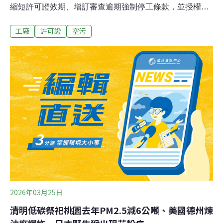
縮短許可證效期、增訂審查逾期強制停工條款，並授權地
方可因「健康風險之虞」禁用特定燃料。環境部長彭啓明
工廠
許可證
空污
表示，全國1.3萬件許可證之中，有六成屬於民生產業。若
審查逾2個月即停工，將衝擊民生運作。提案立委決定於5
月14日舉辦公聽會，再進行後續討論。憂中南部煤氣影響
居民健康 立委提加強空污法地方權責立法院衛環委員會29
日審查國民黨立委羅廷瑋、民眾黨團提案的「空氣污染防
治法」第27、28、30條修正草案。內容包含：縮短許可證
效期至兩年（原先為三至五年）；地方主管機關應於二個
月內完成展延申請之審查，否則業者依法必須停工；主管
機關若認為有影響民眾健康之虞，可變更許可內容或要求
配合減量。羅廷瑋指出，本次修法是希望中央與地方權責
一致，「空污由地方來承受，我們就有權讓地方來把關；
燃煤污染影響地方，地方就要有治
2026年03月25日
清明低碳祭祀桃園去年PM2.5減6公噸、美國德州煉