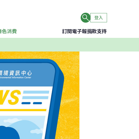
登入
綠色消費
訂閱電子報
捐款支持