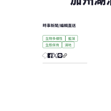
時事新聞
/
編輯直送
生物多樣性
藍藻
生態保育
濕地