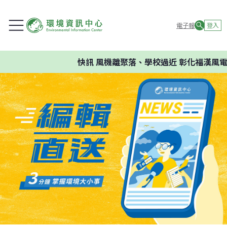
電子報
登入
快訊
風機離聚落、學校過近 彰化福漢風電