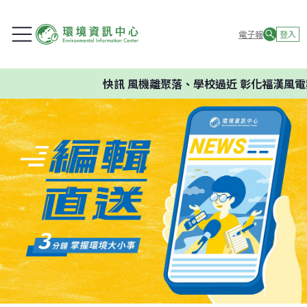
電子報
登入
快訊
風機離聚落、學校過近 彰化福漢風電