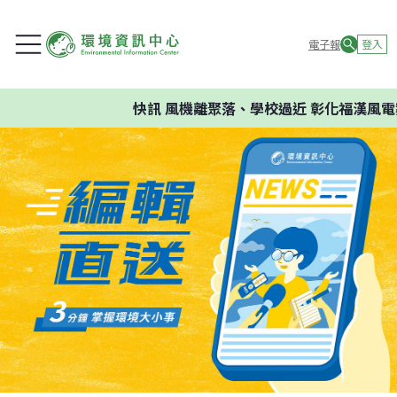
電子報
登入
快訊
風機離聚落、學校過近 彰化福漢風電