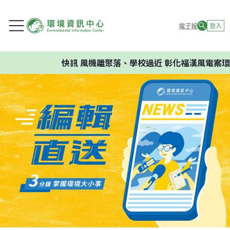
電子報
登入
快訊
風機離聚落、學校過近 彰化福漢風電案環