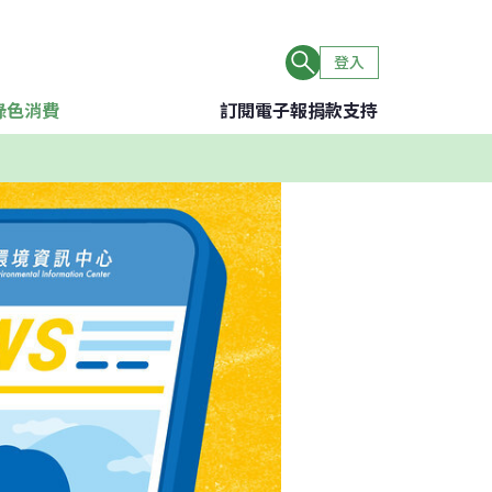
登入
綠色消費
訂閱電子報
捐款支持