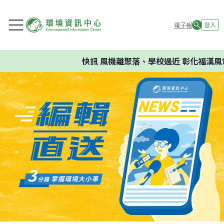
電子報
登入
快訊
風機離聚落、學校過近 彰化福漢風