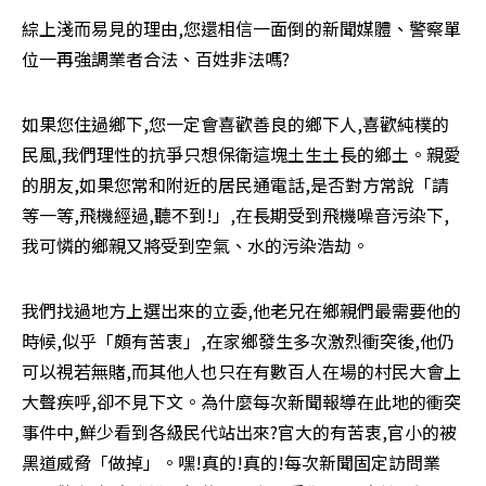
綜上淺而易見的理由,您還相信一面倒的新聞媒體、警察單
位一再強調業者合法、百姓非法嗎?
如果您住過鄉下,您一定會喜歡善良的鄉下人,喜歡純樸的
民風,我們理性的抗爭只想保衛這塊土生土長的鄉土。親愛
的朋友,如果您常和附近的居民通電話,是否對方常說「請
等一等,飛機經過,聽不到!」,在長期受到飛機噪音污染下,
我可憐的鄉親又將受到空氣、水的污染浩劫。
我們找過地方上選出來的立委,他老兄在鄉親們最需要他的
時候,似乎「頗有苦衷」,在家鄉發生多次激烈衝突後,他仍
可以視若無賭,而其他人也只在有數百人在場的村民大會上
大聲疾呼,卻不見下文。為什麼每次新聞報導在此地的衝突
事件中,鮮少看到各級民代站出來?官大的有苦衷,官小的被
黑道威脅「做掉」。嘿!真的!真的!每次新聞固定訪問業