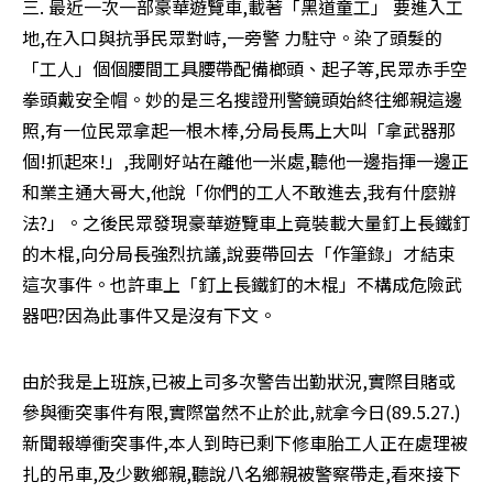
三. 最近一次一部豪華遊覽車,載著「黑道童工」 要進入工
地,在入口與抗爭民眾對峙,一旁警 力駐守。染了頭髮的
「工人」個個腰間工具腰帶配備榔頭、起子等,民眾赤手空
拳頭戴安全帽。妙的是三名搜證刑警鏡頭始終往鄉親這邊
照,有一位民眾拿起一根木棒,分局長馬上大叫「拿武器那
個!抓起來!」,我剛好站在離他一米處,聽他一邊指揮一邊正
和業主通大哥大,他說「你們的工人不敢進去,我有什麼辦
法?」。之後民眾發現豪華遊覽車上竟裝載大量釘上長鐵釘
的木棍,向分局長強烈抗議,說要帶回去「作筆錄」才結束
這次事件。也許車上「釘上長鐵釘的木棍」不構成危險武
器吧?因為此事件又是沒有下文。
由於我是上班族,已被上司多次警告出勤狀況,實際目賭或
參與衝突事件有限,實際當然不止於此,就拿今日(89.5.27.)
新聞報導衝突事件,本人到時已剩下修車胎工人正在處理被
扎的吊車,及少數鄉親,聽說八名鄉親被警察帶走,看來接下