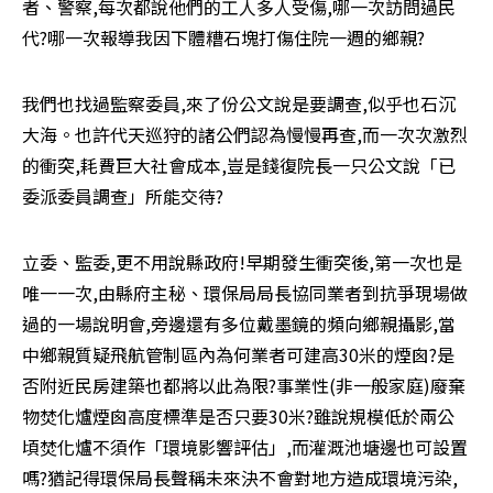
者、警察,每次都說他們的工人多人受傷,哪一次訪問過民
代?哪一次報導我因下體糟石塊打傷住院一週的鄉親?
我們也找過監察委員,來了份公文說是要調查,似乎也石沉
大海。也許代天巡狩的諸公們認為慢慢再查,而一次次激烈
的衝突,耗費巨大社會成本,豈是錢復院長一只公文說「已
委派委員調查」所能交待?
立委、監委,更不用說縣政府!早期發生衝突後,第一次也是
唯一一次,由縣府主秘、環保局局長協同業者到抗爭現場做
過的一場說明會,旁邊還有多位戴墨鏡的頻向鄉親攝影,當
中鄉親質疑飛航管制區內為何業者可建高30米的煙囪?是
否附近民房建築也都將以此為限?事業性(非一般家庭)廢棄
物焚化爐煙囪高度標準是否只要30米?雖說規模低於兩公
頃焚化爐不須作「環境影響評估」,而灌溉池塘邊也可設置
嗎?猶記得環保局長聲稱未來決不會對地方造成環境污染,