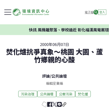
電子報
登入
快訊
風機離聚落、學校過近 彰化福漢風電案環委
2000年06月07日
焚化爐抗爭真象～桃園 大園、蘆
竹鄉親的心酸
評論
/
公共論壇
編輯室彙編
污染治理
公共論壇
公害污染
焚化爐