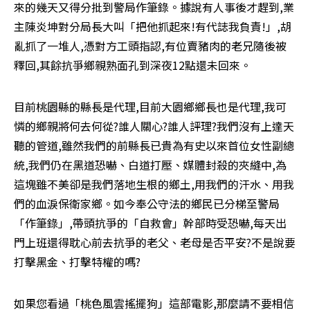
來的幾天又得分批到警局作筆錄。據說有人事後才趕到,業
主陳炎坤對分局長大叫「把他抓起來!有代誌我負責!」,胡
亂抓了一堆人,憑對方工頭指認,有位賣豬肉的老兄隨後被
釋回,其餘抗爭鄉親熟面孔到深夜12點還未回來。
目前桃園縣的縣長是代理,目前大園鄉鄉長也是代理,我可
憐的鄉親將何去何從?誰人關心?誰人評理?我們沒有上達天
聽的管道,雖然我們的前縣長已貴為有史以來首位女性副總
統,我們仍在黑道恐嚇、白道打壓、媒體封殺的夾縫中,為
這塊雖不美卻是我們落地生根的鄉土,用我們的汗水、用我
們的血淚保衛家鄉。如今奉公守法的鄉民已分梯至警局
「作筆錄」,帶頭抗爭的「自救會」幹部時受恐嚇,每天出
門上班還得耽心前去抗爭的老父、老母是否平安?不是說要
打擊黑金、打擊特權的嗎?
如果您看過「桃色風雲搖擺狗」這部電影,那麼請不要相信