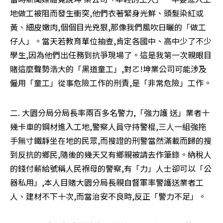
地做工被阻而發生衝突,他們衣著緊身光鮮、頭髮染紅或
黃、細皮嫩肉,個個目光兇狠,那像我們風吹日曬的「做工
仔人」。當天若教育單位抽查,肯定各國中、高中少了不少
學生,因為他們出任務到抗爭現場了。這是我第一次親眼目
賭這麼聲勢浩大的「黑道童工」,對ㄛ!坤業公司可能涉及
僱用「童工」從事危險工作的刑責,是「非常危險」工作。
二. 大園分局分局長率兩百多名警力,「強力護 送」業者十
幾卡車的鋼材進入工地,警察人員守持警棍,三人一組強拖
手無寸鐵靜坐在地的民眾,而搜證的刑警當然滿載而歸的搜
到反抗的鄉民,隨後的幾天又有鄉親被請去作筆錄。納稅人
的錢付薪給號稱人民褓母的警察,有「力」人士卻可以「公
器私用」,本人目賭大園分局長親自督軍率警護送業者工
人、建材不下十次,而當治安不良時,反正「警力不足」。