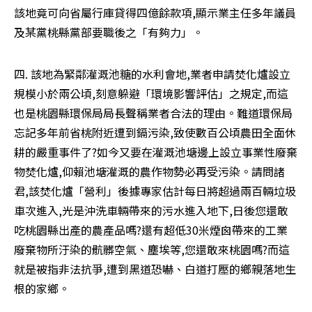
該地竟可向省屬行庫貸得四億餘款項,顯示業主任多年議員
及某黨桃縣黨部要職後之「有夠力」。
四. 該地為緊鄰灌溉池糖的水利會地,業者申請焚化爐設立
規模小於兩公頃,刻意躲避「環境影響評估」之規定,而這
也是桃園縣環保局局長聲稱業者合法的理由。難道環保局
忘記多年前省桃附近遭到鎘污染,致使數百公頃農田全面休
耕的嚴重事件了?如今又要在灌溉池塘邊上設立事業性廢棄
物焚化爐,仰賴池塘灌溉的農作物勢必再受污染。請問諸
君,該焚化爐「營利」後據專家估計每日將超過兩百輛垃圾
車次進入,光是沖洗車輛帶來的污水進入地下,日後您還敢
吃桃園縣出產的農產品嗎?還有超低30米煙囪帶來的工業
廢棄物所汙染的骯髒空氣、塵埃等,您還敢來桃園嗎?而這
就是被指非法抗爭,遭到黑道恐嚇、白道打壓的鄉親落地生
根的家鄉。