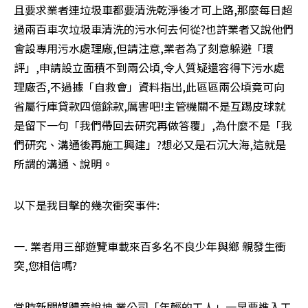
且要求業者連垃圾車都要清洗乾淨後才可上路,那麼每日超
過兩百車次垃圾車清洗的污水何去何從?也許業者又說他們
會設專用污水處理廠,但請注意,業者為了刻意躲避「環
評」,申請設立面積不到兩公頃,令人質疑還容得下污水處
理廠否,不過據「自救會」資料指出,此區區兩公頃竟可向
省屬行庫貸款四億餘款,厲害吧!主管機關不是互踢皮球就
是留下一句「我們帶回去研究再做答覆」,為什麼不是「我
們研究、溝通後再施工興建」?想必又是石沉大海,這就是
所謂的溝通、說明。
以下是我目擊的幾次衝突事件:
一. 業者用三部遊覽車載來百多名不良少年與鄉 親發生衝
突,您相信嗎?
當時新聞媒體竟說坤 業公司「年輕的工人」一早要進入工