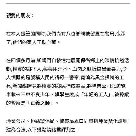
親愛的朋友：
在本人提筆的同時,我們尚有八位鄉親被留置在警局,夜深
了,他們的家人正耽心著。
在四個多月前,鄉親們自發性地展開保衛鄉土的陳情抗議活
動,樸實的鄉下人,每每用汗水、血肉之軀抵擋黑金暴力,令
人憤慨的是號稱人民的褓母─警察,竟淪為黑金操縱的工
具,新聞媒體竟將樸實的鄉民指成暴民,將坤業公司派遊覽
車載來三車不良少年、輟學生說成「年輕的工人」,被操縱
的警察是「正義之師」。
坤業公司、桃縣環保局、警察局異口同聲指坤業焚化爐興
建為合法,以下幾點請諸君評判之：