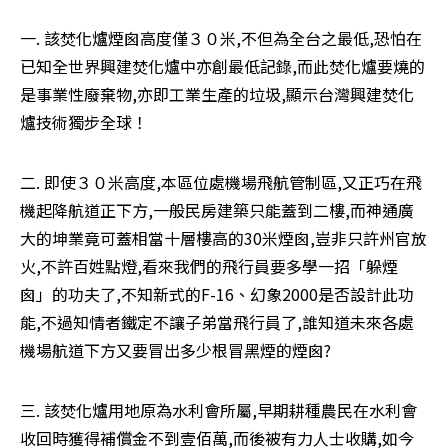
一. 該焚化爐煙囪高度僅３０米,不但為全台之最低,恐怕在
已知全世界興建焚化爐中亦創最低記錄,而此焚化爐要燒的
是事業性廢棄物,亦即工業生產的垃圾,顯示台灣興建焚化
爐技術獨步全球！
二. 即使３０米高度,本區位處機場飛航管制區,又正巧在飛
機起降航道正下方,一般民房建築只能蓋到二樓,而神通廣
大的坤業竟可蓋相當十層樓高的30米煙囪,豈非只許州官放
火,不許百姓點燈,看來我們的飛行員要多學一招「躲煙
囪」的功夫了,不知新式的F-16、幻象2000是否設計此功
能,不過知情者鐵定不讓子弟當飛行員了,誰知道未來各處
機場航道下方又要冒出多少根冒黑煙的煙囪?
三. 該焚化爐用地原為水利會所屬,早期耕種農民在水利會
收回時獲得補償金不到壹佰萬,而後被有力人士收購,如今