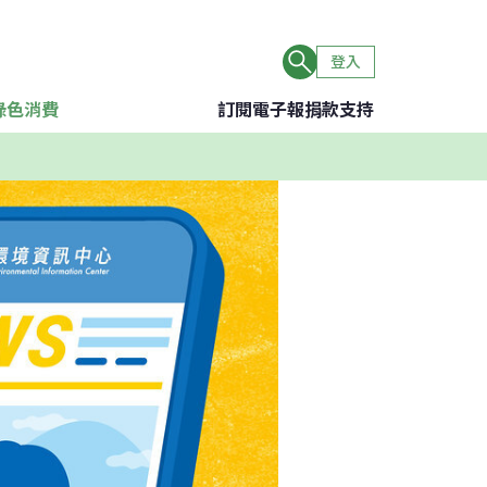
登入
綠色消費
訂閱電子報
捐款支持