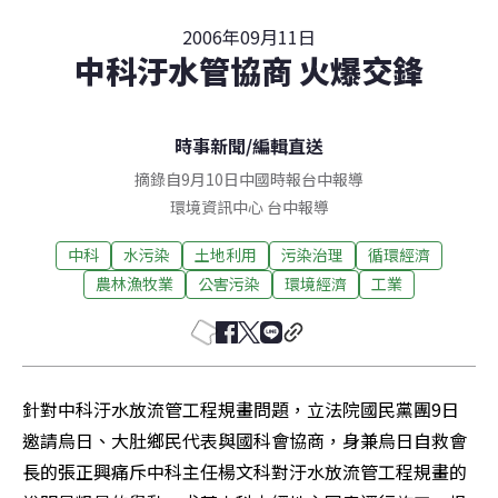
2006年09月11日
中科汙水管協商 火爆交鋒
時事新聞
/
編輯直送
摘錄自9月10日中國時報台中報導
環境資訊中心
台中
報導
中科
水污染
土地利用
污染治理
循環經濟
農林漁牧業
公害污染
環境經濟
工業
針對中科汙水放流管工程規畫問題，立法院國民黨團9日
邀請烏日、大肚鄉民代表與國科會協商，身兼烏日自救會
長的張正興痛斥中科主任楊文科對汙水放流管工程規畫的