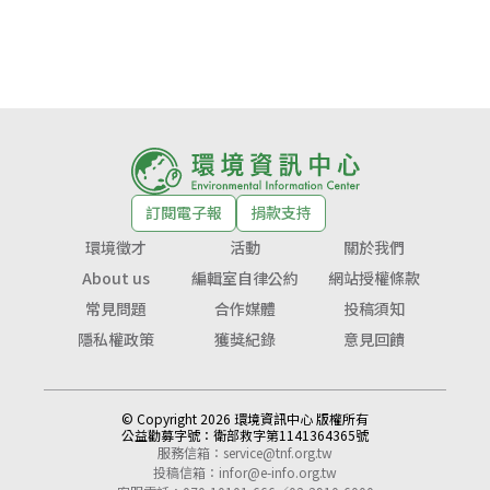
訂閱電子報
捐款支持
環境徵才
活動
關於我們
About us
編輯室自律公約
網站授權條款
常見問題
合作媒體
投稿須知
隱私權政策
獲獎紀錄
意見回饋
© Copyright 2026 環境資訊中心 版權所有
公益勸募字號：
衛部救字第1141364365號
服務信箱：
service@tnf.org.tw
投稿信箱：
infor@e-info.org.tw