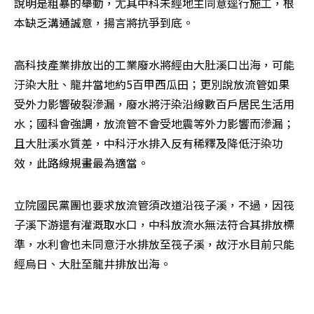
說明是粗暴的舉動，尤其中科未經地主同意逕行施工，根
本缺乏溝通誠意，揚言將抗爭到底。
高科技產業排放出的工業廢水將經由大肚溪口出海，可能
汙染大肚、龍井當地約5百甲西瓜田；更別說放流管如果
受外力影響破裂滲漏，廢水將汙染沿線數百戶居民生活用
水；國科會強調，放流管不會受地震等外力影響而滲漏；
且大肚溪水質差，中科汙水排入反有稀釋及降低汙染功
效，此路線規畫最為適當。
立院國民黨團也要求放流管須改道沿筏子溪，不過，因筏
子溪下游還有灌溉取水口，中科放流水無法符合其排放標
準，水利會也未同意汙水排放至筏子溪，故汙水目前只能
經烏日、大肚至龍井排放出海。 
