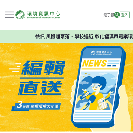
電子報
登入
快訊
風機離聚落、學校過近 彰化福漢風電案環