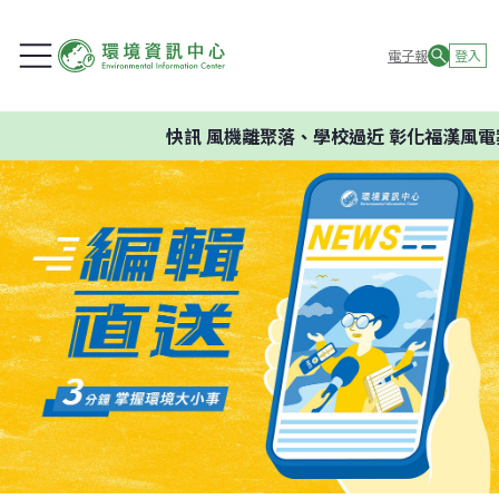
電子報
登入
快訊
風機離聚落、學校過近 彰化福漢風電