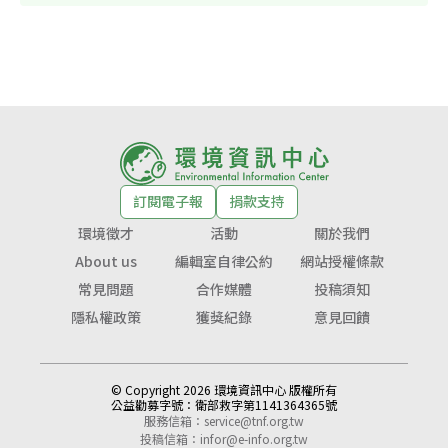
訂閱電子報
捐款支持
環境徵才
活動
關於我們
About us
編輯室自律公約
網站授權條款
常見問題
合作媒體
投稿須知
隱私權政策
獲獎紀錄
意見回饋
© Copyright 2026 環境資訊中心 版權所有
公益勸募字號：
衛部救字第1141364365號
服務信箱：
service@tnf.org.tw
投稿信箱：
infor@e-info.org.tw