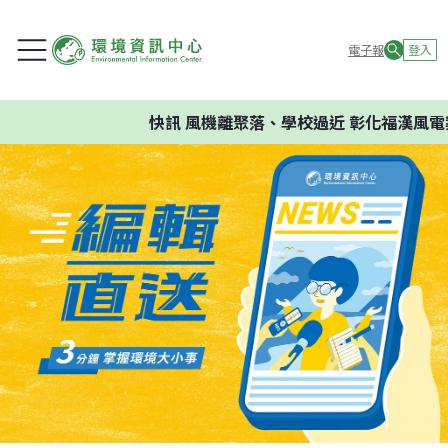
電子報
登入
快訊
風機離聚落、學校過近 彰化福漢風電