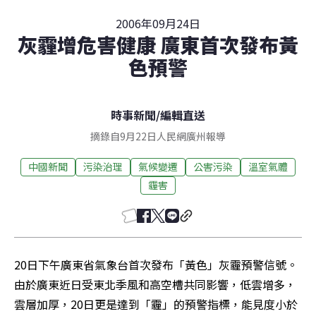
2006年09月24日
灰霾增危害健康 廣東首次發布黃
色預警
時事新聞
/
編輯直送
摘錄自9月22日人民網廣州報導
中國新聞
污染治理
氣候變遷
公害污染
溫室氣體
霾害
20日下午廣東省氣象台首次發布「黃色」灰霾預警信號。
由於廣東近日受東北季風和高空槽共同影響，低雲增多，
雲層加厚，20日更是達到「霾」的預警指標，能見度小於