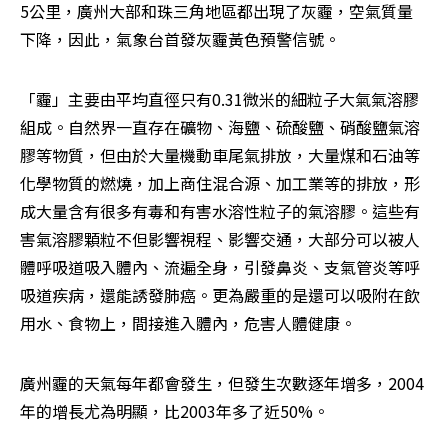
5公里，廣州大部和珠三角地區都出現了灰霾，空氣質量
下降，因此，氣象台首發灰霾黃色預警信號。
「霾」主要由平均直徑只有0.31微米的細粒子大氣氣溶膠
組成。自然界一直存在礦物、海鹽、硫酸鹽、硝酸鹽氣溶
膠等物質，但由於大量機動車尾氣排放，大量煤和石油等
化學物質的燃燒，加上商住混合源、加工業等的排放，形
成大量含有很多有毒和有害水溶性粒子的氣溶膠。這些有
害氣溶膠顆粒不但影響視程、影響交通，大部分可以被人
體呼吸道吸入體內、流遍全身，引發鼻炎、支氣管炎等呼
吸道疾病，還能誘發肺癌。更為嚴重的是還可以吸附在飲
用水、食物上，間接進入體內，危害人體健康。
廣州霾的天氣每年都會發生，但發生次數逐年增多，2004
年的增長尤為明顯，比2003年多了近50%。 
