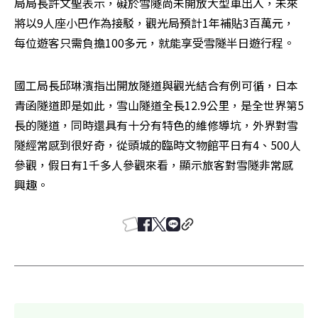
局局長許文聖表示，礙於雪隧尚未開放大型車出入，未來
將以9人座小巴作為接駁，觀光局預計1年補貼3百萬元，
每位遊客只需負擔100多元，就能享受雪隧半日遊行程。 
國工局長邱琳濱指出開放隧道與觀光結合有例可循，日本
青函隧道即是如此，雪山隧道全長12.9公里，是全世界第5
長的隧道，同時還具有十分有特色的維修導坑，外界對雪
隧經常感到很好奇，從頭城的臨時文物館平日有4、500人
參觀，假日有1千多人參觀來看，顯示旅客對雪隧非常感
興趣。