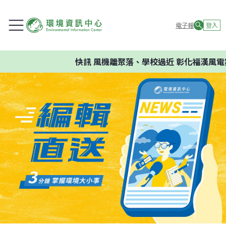
電子報
登入
快訊
風機離聚落、學校過近 彰化福漢風電