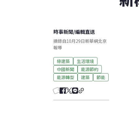
時事新聞
/
編輯直送
摘錄自10月29日新華網北京
報導
綠建築
生活環境
中國新聞
能源節約
能源轉型
建築
節能