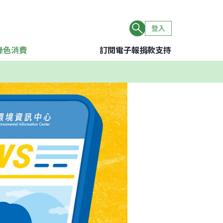
登入
綠色消費
訂閱電子報
捐款支持