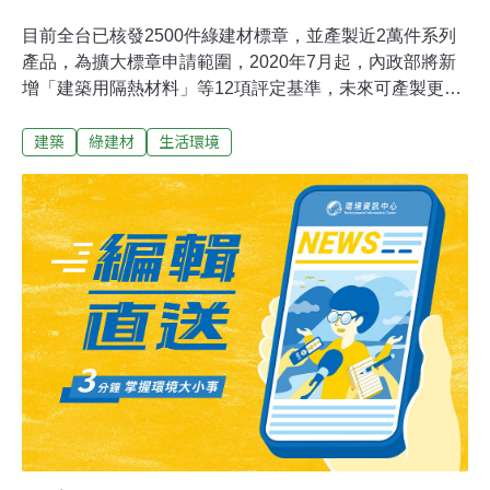
目前全台已核發2500件綠建材標章，並產製近2萬件系列
產品，為擴大標章申請範圍，2020年7月起，內政部將新
增「建築用隔熱材料」等12項評定基準，未來可產製更多
元產品，也鼓勵國人多選用優質建材，共同維護地球環境
建築
綠建材
生活環境
永續。內政部建築研究所指出，由於建材的種類與功能推
陳出新，為切合產業界與消費者實務需求，建築研究所整
合多項研究成果及各界建言，這次增修綠建材申請範圍及
基準，擴大標章申請範圍，包括「高性能節能綠建材」受
理評定項目由「節能玻璃」1項，增加「建築用隔熱材
料」、「節能塗料」、「建築門窗用玻璃貼膜材料」、
「隔熱外牆系統」、「隔熱屋頂系統」等5項，大幅擴充
至6項。「再生綠建材」部分，受理項目增加「瀝青鋪面
粒料」、「隔熱混凝土用輕質粒料」、「建築用隔熱材
料」、「屋頂隔熱磚」及「控制性低強度材料」等5項基
準，評定項目由22項擴充至27項。另配合建築技術規則修
訂，「高性能防音綠建材」增列與升降機道相鄰