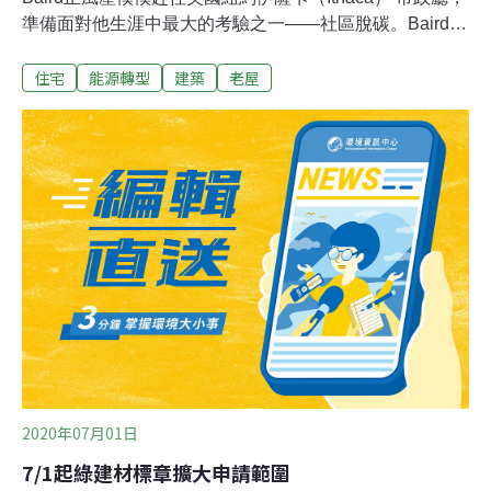
準備面對他生涯中最大的考驗之一——社區脫碳。Baird多
年來在社區中相當活躍，近年更不斷遊說風險投資者支持
住宅
能源轉型
建築
老屋
他以熱泵或太陽能電池板等科技為建築電力化。他創立的
潔淨能源公司BlocPower，在社區脫碳複雜的利害關係鏈
中扮演著兩個重要角色——既是地方政府與計畫出資者的
執行伙伴，也是願意透過電力化減少排放問題的房東或屋
主的貸款人與專案負責人。雖然Baird向Andreessen
Horowitz與Kapor Capital等風險投資者募資超過2000萬美
金，但這個已經被買單的企業模式仍然受到不少質疑，比
如，BlocPower要怎麼將中低收入家庭的設備盡可能電力
化以達到減碳目的？畢竟電力化改造是需要資金的，要讓
中低收入戶淘汰慣手又易得的油氣設備，錢該從哪裡來？
社區脫碳，
2020年07月01日
7/1起綠建材標章擴大申請範圍