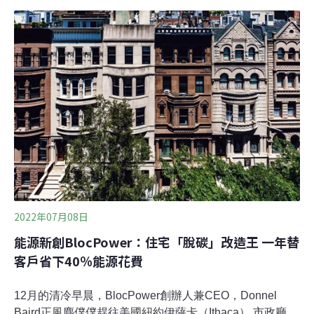
心，討論低碳與淨零建築加速解方。CSRone永續智庫營
運副總陳厚儒呼籲企業可運用國際「科學基礎減碳目標倡
議」（SBTi）設立自身減碳目標並訂定明確行動方案。建
築低碳轉型迫在眉睫 近六成企業未公布任何淨零目標根據
聯合國環境規劃署（UNEP）2021年研究指出，建築及營
建業占全球碳排近四成，遠高於工業、運輸部門。今年國
發會公布2050淨零路徑，規劃2050年所有新建建築、85%
既有建築要達到近零碳建築，在國際趨勢與國內法規下，
建築產業的轉型已迫在眉睫。
2022年07月08日
能源新創BlocPower：住宅「脫碳」改造王 一年替
客戶省下40％能源花費
12月的清冷早晨，BlocPower創辦人兼CEO，Donnel
Baird正風塵僕僕趕往美國紐約伊薩卡（Ithaca） 市政廳，