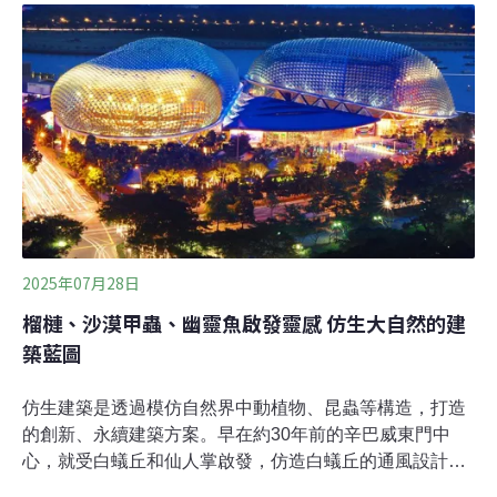
用技術，期待未來光電板可化身廣告招牌、外牆美化，甚
至是用於競選宣傳車上。2026年淨零城市展於3月17日至3
月20日舉辦。為期四天的展覽展現能源、產業、生活、社
會等面向的轉型成果。其中，睿田能源公司展示與內政部
建研所合作的彩繪立面太陽光電板，透過創新的外層膜
料，使光電板外層能有自訂的圖案，讓大眾對光電板的造
型有了新的想像。本次展示的外掛彩繪立面太陽光電板，
圖案呈現了內政部的智慧淨零建築成果。光電板實體就在
位於台北市的建研所智慧化居住空間展示中心大樓外牆，
其中右半部是可撕換式的彩繪圖層。睿田能
2025年07月28日
榴槤、沙漠甲蟲、幽靈魚啟發靈感 仿生大自然的建
築藍圖
仿生建築是透過模仿自然界中動植物、昆蟲等構造，打造
的創新、永續建築方案。早在約30年前的辛巴威東門中
心，就受白蟻丘和仙人掌啟發，仿造白蟻丘的通風設計，
讓熱空氣從煙囪排出，冷空氣從建築底部流入；也仿造仙