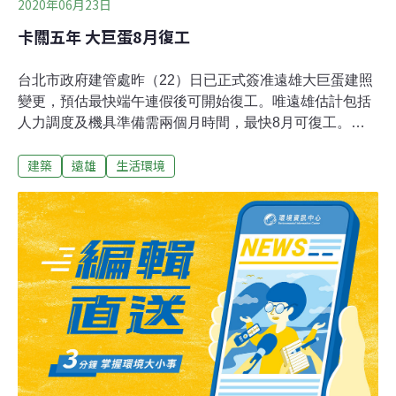
2020年06月23日
卡關五年 大巨蛋8月復工
台北市政府建管處昨（22）日已正式簽准遠雄大巨蛋建照
變更，預估最快端午連假後可開始復工。唯遠雄估計包括
人力調度及機具準備需兩個月時間，最快8月可復工。可
望在2022年初、台北市長柯文哲卸任前完工。大巨蛋案自
建築
遠雄
生活環境
2015年停工至今，該案在去年10月通過台北市都市設計審
議委員會審查，因為防災避難電腦模擬城市的結果，引發
包含部分台北市議員、民間團體等各界質疑；後續大巨蛋
經環評委員會審查後，於今年3月底通過環差分析報告。
柯文哲自上任台北市長後，以未按圖施工為由，2015年勒
令大巨蛋停工，並周旋在都審、環評、防火避難性能式審
查。在歷經五年的時間，在完成都審、環評、性能式審查
等程序後，大巨蛋距離復工階段只剩建照變更。今年6月
初，該案進入最後一關的建照變更。據了解，在北市府簽
准建照變更後，在最理想狀況下，可望在端午連假後開始
復工。