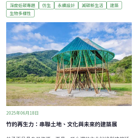
深度低碳專題
仿生
永續設計
減碳新生活
建築
人掌凹凸不平的表面，使夜間更容易散熱、降溫。這座仿
生建築在不需開空調的情況下，可長年維持室內，比開空
生物多樣性
調還節省10%的能耗。隨著全球不斷升溫，能夠自我調
節、適應環境變遷的仿生建築，成為建築業永續設計的新
趨勢。
2025年06月18日
竹的再生力：串聯土地、文化與未來的建築展