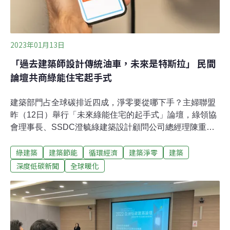
是建立基本的檢核門檻。林
2023年01月13日
「過去建築師設計傳統油車，未來是特斯拉」 民間
論壇共商綠能住宅起手式
建築部門占全球碳排近四成，淨零要從哪下手？主婦聯盟
昨（12日）舉行「未來綠能住宅的起手式」論壇，綠領協
會理事長、SSDC澄毓綠建築設計顧問公司總經理陳重仁
表示，比起政府強制性規定，透過教育訓練讓環保建材深
綠建築
建築節能
循環經濟
建築淨零
建築
植建築師心中，更能讓營建業覺得興建近零碳建築與有榮
焉，「過去建築師設計傳統燃油車，未來建築物則是『特
深度低碳新聞
全球暖化
斯拉』。」今年我國建築能效標示制度上路，讓民眾可輕
易辨識建築能源效率，學者建議，比照英國制度，強制建
築建造、租賃或出售時，揭露建築能效、碳排，透過市場
機制，讓屋主自發性進行能耗改造。建築節能首重照明汰
換、冰箱汰換 都會區還有「能源懲罰」建築部門占全球耗