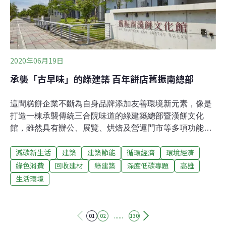
2020年06月19日
承襲「古早味」的綠建築 百年餅店舊振南總部
這間糕餅企業不斷為自身品牌添加友善環境新元素，像是
打造一棟承襲傳統三合院味道的綠建築總部暨漢餅文化
館，雖然具有辦公、展覽、烘焙及營運門市等多項功能，
但檢視整棟建物全年的用電密集度（EUI），每平方米耗
減碳新生活
建築
建築節能
循環經濟
環境經濟
電量僅介於45－50度電。說到南台灣鼎鼎有名的老字號漢
餅品牌，大概會有不少鄉親直接聯想到「舊振南」，這家
綠色消費
回收建材
綠建築
深度低碳專題
高雄
已經有131年歷史，歷經清末、日據和民國時期轉變的老
生活環境
餅店，長期以精緻的喜餅、節慶糕點為大眾所知。起初，
舊振南在台南發跡，後來到高雄慢慢紮根，現今已插旗各
大百貨公司做伴手禮銷售，甚至許多高鐵車站以及國際機
......
01
02
130
場也可見其品牌身影，一步步成為台灣漢餅界裡的龍頭。