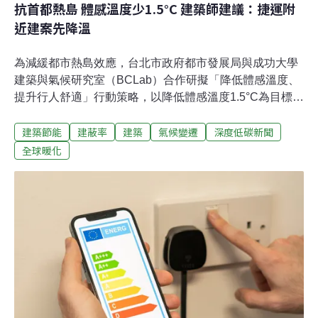
抗首都熱島 體感溫度少1.5°C 建築師建議：捷運附
近建案先降溫
為減緩都市熱島效應，台北市政府都市發展局與成功大學
建築與氣候研究室（BCLab）合作研擬「降低體感溫度、
提升行人舒適」行動策略，以降低體感溫度1.5°C為目標，
用科學數據建立「都市體感溫度指標」（HCI），評估基
建築節能
建蔽率
建築
氣候變遷
深度低碳新聞
地降溫等級。上週五（17日）的專家座談會上，建築師建
議，台北市還可再區分出熱島效應嚴重的高溫區和其他涼
全球暖化
區，總統府或劍潭山附近建案應有不同標準；也有建築師
指出，北市應優先從捷運旁的建案著手，於捷運出口沿
線、市民每天通勤的路線，規範業者以人行廊道或雙排喬
木加強遮蔭。幫北市降溫 三大檢核門檻 量化公式評估等級
為配合呼應淨零建築及永續首都倡議，台北市以降低體感
溫度1.5°C為目標，提升城市韌性。BCLab主持人、成功
大學規劃設計學院副院長林子平說明，如同家電或建築能
效標示，「都市體感溫度指標」（HCI）有助於評估開發
基地的降溫等級。以簡單的管制項目達成降溫目標，首先