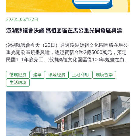
2020年06月22日
澎湖縣議會決議 媽祖園區在馬公重光開發區興建
澎湖縣議會今天（20日）通過澎湖媽祖文化園區將在馬公
重光開發區規畫興建，總經費新台幣2億5000萬元，預定
民國111年底完工。澎湖媽祖文化園區從100年規畫在白沙
大倉島興建，104年前縣長陳光復上任後依民調結果終止
循環經濟
建築
環境經濟
土地利用
環境哲學
契約，由於媽祖銅像早已鑄成，縣長賴峰偉上任後覺得有
繼續推動的必要，因而決定續建，最近並辦理民調，大部
生活環境
分反對在大倉島續建，縣府於是重新評估決定改在馬公重
光開發區規畫興建。澎湖縣政府規畫澎湖媽祖觀光文化園
區總工程費2億5000萬元，其中媽祖雕像組立吊裝和表面
處理及周邊服務設施與景觀工程各1億元，基樁工程3000
萬元、基礎工程2000萬元，縣議會昨天除了陳慧玲一人反
對外，其餘出席議員決議通過，預計民國111年12月完
工。