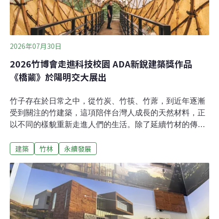
2026年07月30日
2026竹博會走進科技校園 ADA新銳建築獎作品
《橋繭》於陽明交大展出
竹子存在於日常之中，從竹炭、竹筷、竹蓆，到近年逐漸
受到關注的竹建築，這項陪伴台灣人成長的天然材料，正
以不同的樣貌重新走進人們的生活。除了延續竹材的傳統
用途，林業及自然保育署（以下簡稱林保署）與台灣竹
建築
竹林
永續發展
會，更希望持續拓展它在建築、科技與永續發展上的更多
可能。2026竹博會新竹展區，今年首度進駐陽明交通大
學，在6月27日至28日以「竹的日常與未來」為主題，將
校園化為展場，串聯校內竹構作品、研究基地與教學成
果。漫步校園，散落於湖畔、草地與林蔭間的竹構作品，
已成為校園景觀的一部分，也記錄著台灣竹構教育與技術
發展的軌跡。18.3萬公頃竹林 孕育永續新材料台灣擁有約