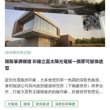
18.3萬公頃竹林，是重要的在地自然資源。竹子生長快
速，約三至五年即可採收，兼具固碳能力與再生特性，因
此近年在全球淨零排放趨勢下，再次受到建築與材料領域
關注，也成為台灣發展循環經濟的重要天然資源。林保署
新竹分署長夏榮生分享，自己小時候睡過竹製
2026年03月23日
擺脫單調模樣 彩繪立面太陽光電板一撕即可變換造
型
提到光電板的印象，大多會想到單一色調的深藍色板面。
睿田能源公司與內政部建築研究所（下稱建研所）跨界合
作，打破大眾對太陽能板的刻板印象，於建研所智慧化居
住空間展示中心外牆導入「彩繪立面太陽光電板」。展示
光電板
建築
氣候能源
深度低碳專題
牆右半部是可撕換式的彩繪圖層，能隨時變更建築外觀圖
樣。睿田能源在2026年淨零城市展現場實體展示此循環應