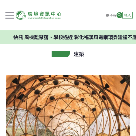
電子報
登入
訊
風機離聚落、學校過近 彰化福漢風電案環委建議不應開發
建築