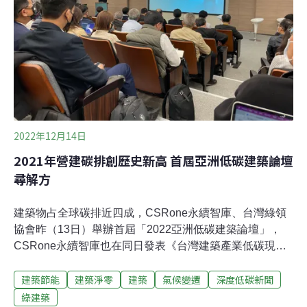
能量35%，陳重仁表示，節能建築需從降低建築物能源消
耗下手，再輔以再生能源彌補不足。而建築日常節能三大
重點，建築外殼、空調系統、照明系統，其中空調及照明
就影響減碳約六成。台大生物環境系統工程學系教授黃國
倉認為，可行性最高的三大措施，是照明汰換、
2022年12月14日
2021年營建碳排創歷史新高 首屆亞洲低碳建築論壇
尋解方
建築物占全球碳排近四成，CSRone永續智庫、台灣綠領
協會昨（13日）舉辦首屆「2022亞洲低碳建築論壇」，
CSRone永續智庫也在同日發表《台灣建築產業低碳現況
與展望》，首度針對「水泥、鋼鐵、建築營建業」三大產
建築節能
建築淨零
建築
氣候變遷
深度低碳新聞
業進行分析。台灣、香港、新加坡等超過百位建築業界代
表，昨日齊聚今年剛啟用的「黃金級綠建築」政大公企中
綠建築