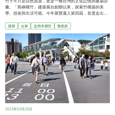
竹子不只是自然資源，更是一種台灣的文化記憶與建築語
彙。「島嶼構竹」建築展自創辦以來，探索竹構築的美
學、技術與生活可能。今年展覽邁入第四屆，首度走出西
部、深入東海岸，選址台東知本、活水湖與達魯瑪克部落
建築
台東
生物多樣性
魯凱族
三地。六組建築團隊以竹為媒介，回應土地、氣候與在地
文化的挑戰與靈感，在山海之間建構出台灣的竹構建築，
也展現了當代設計如何與自然共生。本屆常設展覽由農業
部林業及自然保育署指導、台灣竹會主辦，於今年5月6日
於台東盛大展開，延續前三屆對竹構造技術的探索與生活
性的拓展，進一步回應人與環境的關係。從斷裂危機到正
向循環：台灣竹材產業的新契機而竹子因具備生長迅速、
繁殖力強、用途多元，以及固碳能力高於一般木材等特
性，是台灣最具生命力的自然資源之一。除了受到產業變
遷影響，竹材的應用亦面臨諸多挑戰。相較於木材，竹材
因其結構中空、形體不規則、材質非均質，於設計與加工
上皆具有更高的技術門檻。林業及自然保育署副署長張岱
指
2023年02月20日