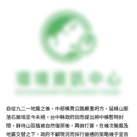
自從九二一地震之後，中部橫貫公路嚴重坍方，延線山脈
落石崩塌至今未絕。台中縣政府因而提出將中橫暫時封
閉，靜待山區植被自然復原後，再做打算。在幾次颱風及
地震交替之下，政府不顧現況而採行搶通的策略幾乎宣告