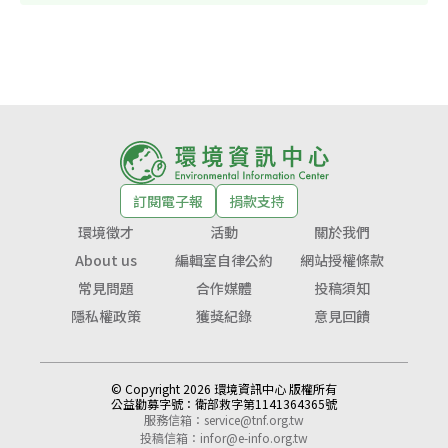
訂閱電子報
捐款支持
環境徵才
活動
關於我們
About us
編輯室自律公約
網站授權條款
常見問題
合作媒體
投稿須知
隱私權政策
獲獎紀錄
意見回饋
© Copyright 2026 環境資訊中心 版權所有
公益勸募字號：
衛部救字第1141364365號
服務信箱：
service@tnf.org.tw
投稿信箱：
infor@e-info.org.tw