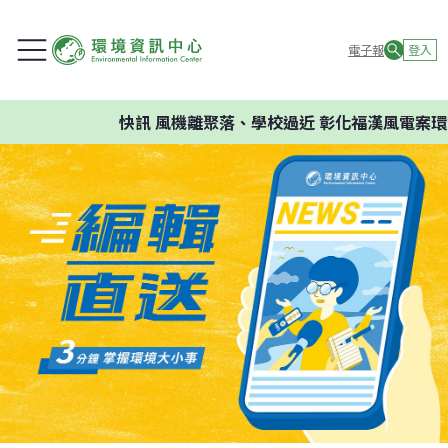
電子報
登入
快訊
風機離聚落、學校過近 彰化福漢風電案環