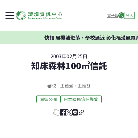
電子報
登入
快訊
風機離聚落、學校過近 彰化福漢風電案
2003年02月25日
知床森林100㎡信託
審校
—
王茹涵
、
王惟芬
國家公園
日本國民信託導覽