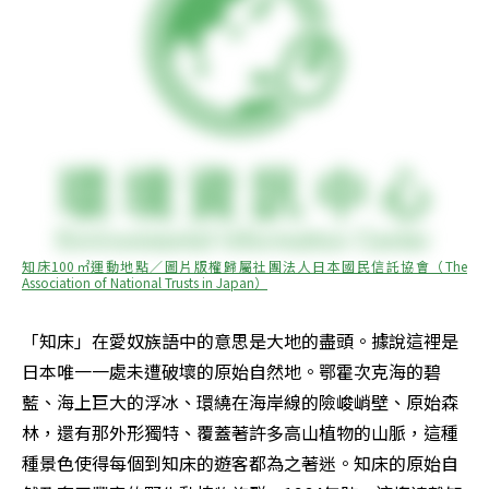
知床100㎡運動地點／圖片版權歸屬社團法人日本國民信託協會（The 
Association of National Trusts in Japan）
「知床」在愛奴族語中的意思是大地的盡頭。據說這裡是
日本唯一一處未遭破壞的原始自然地。鄂霍次克海的碧
藍、海上巨大的浮冰、環繞在海岸線的險峻峭壁、原始森
林，還有那外形獨特、覆蓋著許多高山植物的山脈，這種
種景色使得每個到知床的遊客都為之著迷。知床的原始自