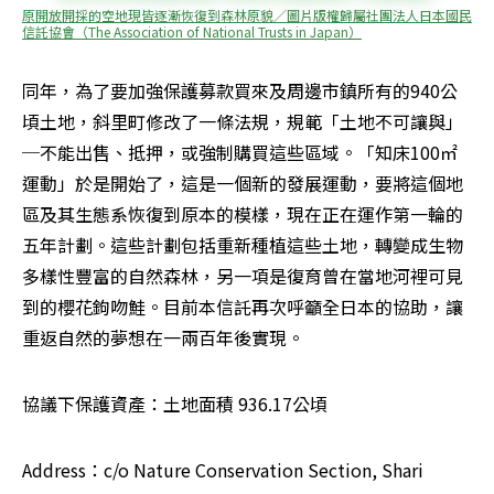
原開放開採的空地現皆逐漸恢復到森林原貌／圖片版權歸屬社團法人日本國民
信託協會（The Association of National Trusts in Japan）
同年，為了要加強保護募款買來及周邊市鎮所有的940公
頃土地，斜里町修改了一條法規，規範「土地不可讓與」
─不能出售、抵押，或強制購買這些區域。「知床100㎡
運動」於是開始了，這是一個新的發展運動，要將這個地
區及其生態系恢復到原本的模樣，現在正在運作第一輪的
五年計劃。這些計劃包括重新種植這些土地，轉變成生物
多樣性豐富的自然森林，另一項是復育曾在當地河裡可見
到的櫻花鉤吻鮭。目前本信託再次呼籲全日本的協助，讓
重返自然的夢想在一兩百年後實現。
協議下保護資產：土地面積 936.17公頃 
Address：c/o Nature Conservation Section, Shari 