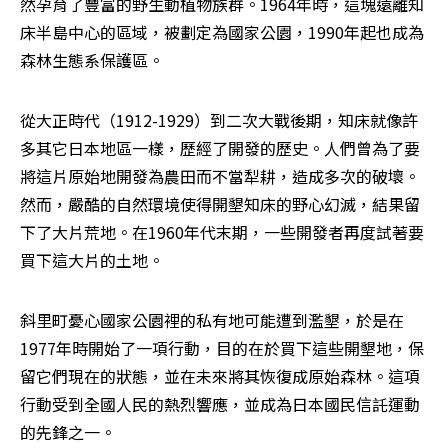
然孕育了豐富的野生動植物族群。1964年時，這塊遠離知
床半島中心的區域，被劃定為國家公園，1990年起也成為
森林生態系保護區。
從大正時代（1912-1929）到二次大戰後期，知床就像許
多其它日本地區一樣，歷經了開發的歷史。人們曾為了要
將這片原始地開發為農田而不當犁耕，造成多次的破壞。
然而，嚴酷的自然環境使得開墾知床的野心幻滅，結果留
下了大片荒地。在1960年代末期，一些開發者再度試著要
買下這大片的土地。
斜里町憂心國家公園裡的私有地可能遭到濫墾，於是在
1977年時開始了一項行動，目的在於買下這些開墾地，保
留它們現在的狀態，並在未來將其恢復成原始森林。這項
行動受到全國人民的熱烈響應，並成為日本國民信託運動
的先鋒之一。