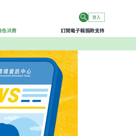
登入
綠色消費
訂閱電子報
捐款支持