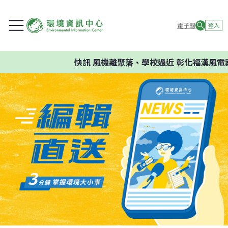
電子報
登入
快訊
風機離聚落、學校過近 彰化福漢風電