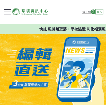
電子報
登入
快訊
風機離聚落、學校過近 彰化福漢風