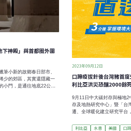
「地下神殿」與首都圈外圍
2023年09月12日
蠟筆小新的故鄉春日部市、
口蹄疫拔針後台灣豬首度
稀少的郊區，其實還隱藏一
利比亞洪災恐釀2000餘
的小門，是通往地底22公尺
底，映入眼簾的是59根巨大
9月11日中大碳封存與極地
映下，宛若身處科幻電影。
存及地熱研究中心」暨「台
，它的面積是希臘帕德嫩神
遷、全球暖化建立研究平台
、排水的痕跡。這項浩瀚工
由過去的「資料接收者」變
」的一部分。位在東京東北
議題上具一定的影響力。（
利比亞
水患
美國
口
來就是易淹水地區。由於河