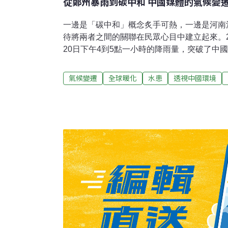
從鄭州暴雨到碳中和 中國媒體的氣候變
一邊是「碳中和」概念炙手可熱，一邊是河南
待將兩者之間的關聯在民眾心目中建立起來。20
20日下午4到5點一小時的降雨量，突破了中國
萬的河南省會鄭州，平均年降雨量在600公釐
域。而7月20日這一天，幾乎下了往常一年的
氣候變遷
全球暖化
水患
透視中國環境
的其他地區。據8月初官方公布的資料，由此
至少302人遇難，50人失蹤。此後的媒體報
稱為「千年一遇」，甚至「五千年一遇」，即
這種說法缺乏科學性，但它反映出人們的震驚