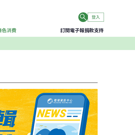
登入
綠色消費
訂閱電子報
捐款支持