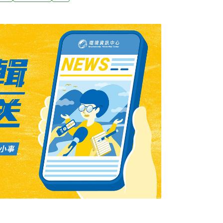
020年成為非口蹄疫區，11日迎來22公噸生鮮
運預計一週後抵達。在政府與業者共同努力
台灣嘉一香、欣樂、和榮意、泰安、信功、台畜共
律賓農業局進口核准，7月菲律賓豬肉進口商來
嘉一香食品有限公司與菲國業者談成訂單。這是
陳吉仲表示，鼓舞豬農與冷凍屠宰業者。（中