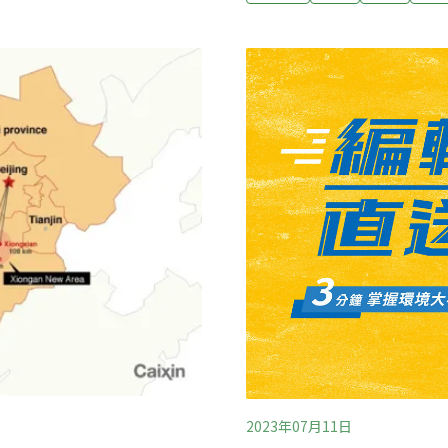
銷 陳吉仲：鼓舞豬農台灣自2
人口急遽增長，有滯洪功能
豬肉外銷到菲律賓，透過海
958年的艾達颱風，就有超
下，今（2023）年1月，
需解決之道，但地面土地取得
6家屠宰場生鮮豬肉取得菲
台訪廠，經過2個月磋商，
除名後首次出口，農業部長
央社報導）
2023年07月11日