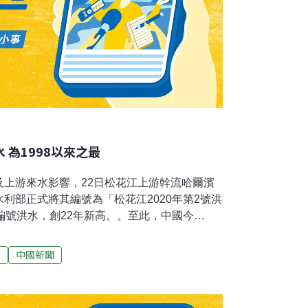
水 為1998以來之最
及上游來水影響，22日松花江上游幹流哈爾濱
利部正式將其編號為「松花江2020年第2號洪
編號洪水，創22年新高。。至此，中國今
淮河、珠江、松遼、太湖等六大流域共發生21次
也創下1998年有統計以來之最。據統計，今年以
害
中國新聞
毫米，較常年同期偏多13%，為1961年以來
流發生「超警」（安全預警水位）以上洪水，較
67條河流「超保」（超出安全保障水位），77條