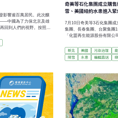
奇美等石化集團成立購售
雪、美國紐約水患進入緊
發影響逾百萬居民。此次釀
——中國為了力保北京及雄
7月10日奇美等3石化集團成
，再回到人們的視野。按照中
集團、長春集團、台聚集團
將延續綠色、節能、生態永
「化盟再生能源股份有限公司
而，雄安經歷過劇烈的環境
照，首階段會以200MW（
參照，編輯室重新刊載《中
建纜車引正反討論 宜縣府
新北
美國
污染治理
表於2018年4月。2017
多，但要爬上去卻不容易，
降雪
水患
編輯直送
議，我的第一本書還在會上獲
兩面討論。近期傳出，縣府
住了。 在地球的另一邊，中
自然生態，傾向不開發；卻
設立「雄安新區」。中國官
果。縣府回應，評估案還沒
性戰略選擇」，是「繼深圳
義的新區」，是「千年大