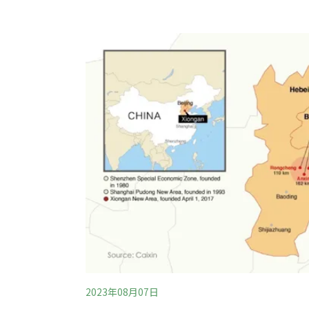
川坡度平緩、水流較慢，不易排水。二戰後，
的田地逐漸開發成住宅區，讓災情更為嚴重。1
過4萬戶房舍泡在水裡。反覆發生的災情，亟
十分不易，於是有了將
2023年08月07日