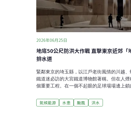
2026年06月25日
地底50公尺防洪大作戰 直擊東京近郊
排水道
緊鄰東京的埼玉縣，以江戶老街風情的川越、
鐵道迷必訪的大宮鐵道博物館著稱。但在人煙
個重要工程。在一個不起眼的足球場場邊上鎖
「地下神殿」的入口。地底的神祕空間進入地
支柱，撐起近六層樓高的空間。昏暗的燈光襯
氣候能源
水患
颱風
洪水
這座令人驚嘆的地下空間跟神殿相比毫不遜色
殿的6.4倍。地上殘留的水窪，顯示曾經蓄水
程，不為神祇存在，而是「首都圈外圍排水道
方的中川、綾瀨川流域是盤狀低窪地，自古以