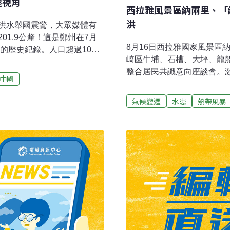
遷視角
西拉雅風景區納兩里、「
洪
洪水舉國震驚，大眾媒體有
1.9公釐！這是鄭州在7月
8月16日西拉雅國家風景區
的歷史紀錄。人口超過1000
崎區牛埔、石槽、大坪、龍
左右，並不屬於雨水充沛的區
整合居民共識意向座談會。
降雨量。暴雨也襲擊了河南省
中國
貞慧做結論表示，贊成要加
引發的洪澇災害導致了河南省
納入，以免地方一直沒有共
導和官方發佈中反覆將這場暴雨
氣候變遷
水患
熱帶風暴
虐馬案 剩餘4匹成馬送清境
便隨後中央氣象台專家指出
件，桃園市動物保護處接獲
和缺少防備。
續死亡，考量春天農場飼養
匹休養，短期內也無法改善
會議後，昨晚已將剩餘4匹
助安置收容。（自由時報報