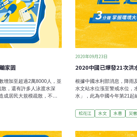
2020年09月23日
逃離家園
2020中國已爆發21次洪
增加至超過2萬8000人，並
根據中國水利部消息，降雨
疏散，還有許多人泳渡水深
水文站水位漲至警戒水位，水
造成居民大規模疏散，不過
水」，此為中國今年第21起
重。據社會福利部門指出，
（2020）年長江、黃河、
過2萬1000人，柔佛州
洪水，較常年偏多1.6倍，
松花江
水文
水患
災
千人。目前為止彭亨州與柔佛州已
來，中國全國平均降水量616
甘榜賽曼德（Kampung
第二多；全國共有833條河
地村民乘挖土機撤離，一名孕婦
常年同期偏多80%，其中2