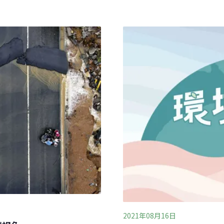
東非狒狒」一度被修改為
，隨著可供辨識照片增加，專
為野生保育類動物，依《野
且經中央主管機關許可者才
局表示，目前壽山動物園和
點，確認沒有逃脫情況，但
2021年08月16日