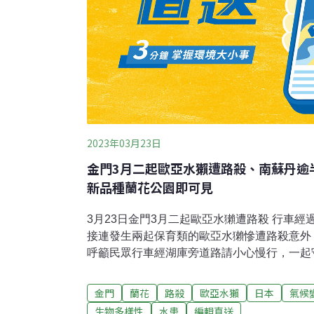
2023年03月23日
金門3月二起歐亞水獺遭路殺、南蘇丹逾
新品種蘭花公園即可見
3月23日金門3月二起歐亞水獺遭路殺 行車
接連發生兩起保育類的歐亞水獺慘遭路殺意外
呼籲民眾行車經湖庫旁道路請小心慢行，一起
加強設置水獺友善階梯、生態廊道、導引網、
犬貓捕捉及水芙蓉、布袋蓮清除作業，並與在
金門
蘭花
路殺
歐亞水獺
日本
氣候
水獺的生存環境。（工商時報報導）狒狒出沒
生物多樣性
水患
編輯直送