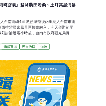
縮時膠囊」監測農田污染、土耳其黑海暴
納入台南龍崎4里 激烈爭辯後兩里納入台南市龍
船西拉雅國家風景區規畫納入，今天舉辦範圍
激烈討論近兩小時後，台南市政府觀光局長郭
入的牛埔、龍船兩里先納入，石槽、大坪暫不
識，影響發展。（聯合報報導）桃園春天農場
編輯直送
污染治理
海地
安養桃園市龜山區春天農場月初傳出疑似虐馬事
陳情後，分別前往稽查，發現2匹幼馬3天內陸
場地多為水泥及石頭鋪面，不適合場內瘦弱馬
硬體設施，經與業者、專業獸醫師等召開視訊
成馬送往國軍退除役官兵輔導委員會清境農場協
導）