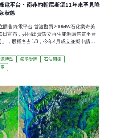
綠電平台、南非約翰尼斯堡11年來罕見降
急狀態
立購售綠電平台 首波擬買200MW石化業奇美
10日宣布，共同出資設立再生能源購售電平台
」，股權各占1/3，今年4月成立並擬申請執
百萬瓦）作為採購目標。（中央社報導）抹茶山
續尋求地方共識宜蘭縣抹茶山景點假日遊客眾
能源轉型
氣候變遷
石油開採
地方建議興建纜車，帶動觀光發展，引發正反
綠電
評估結果，認為不符合經濟效益，恐影響環境
被地方批評，縣府就是不想做才有此評估結
定案，會尋求地方共識。（公視新聞網報導）