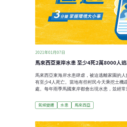
2021年01月07日
馬來西亞東岸水患 至少4死2萬8000人
馬來西亞東海岸水患肆虐，被迫逃離家園的人數
有至少4人死亡。當地有些村民今天乘挖土機
處。每年雨季馬國東岸都會出現水患，並經常
部分地區民眾說，今年水災堪稱數十年來最嚴
受創最嚴重的彭亨州（Pahang）近日已疏散超
氣候變遷
水患
馬來西亞
（Johor）有將近4000人，其他州也有數
通報4死。法新社記者現場目擊，彭亨州的小村落
Sementeh）因洪水導致聯外交通中斷，當