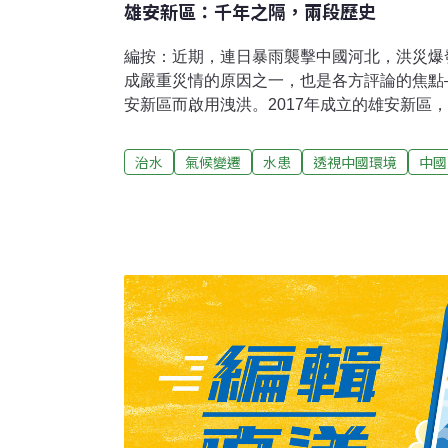
雄安新區：千年之隔，兩段歷史
編按：近期，連日暴雨襲擊中國河北，洪災爆
成嚴重災情的原因之一，也是各方評論的焦點
安新區而啟用洩洪。2017年成立的雄安新區
國政府的想像，這塊「千年大計、國家大事」
續的發展路線，被規劃為未來發展的中心。然
治水
氣候變遷
水患
透視中國環境
中國
變化，也曾經千瘡百孔。作為今日持續討論的
外對話》寫於「雄安新區」成立時的文章，原文發
年4月1日，我正在芝加哥參加一個環境史會
了獎。 然而，我卻被一個令人震驚的消息吸引
共中央委員會和國務院剛剛宣布決定在河北省
方媒體新華社形容這一決定是「一項重大歷史
經濟特區和上海浦東新區之後又一具有全國意
計、國家大事」。