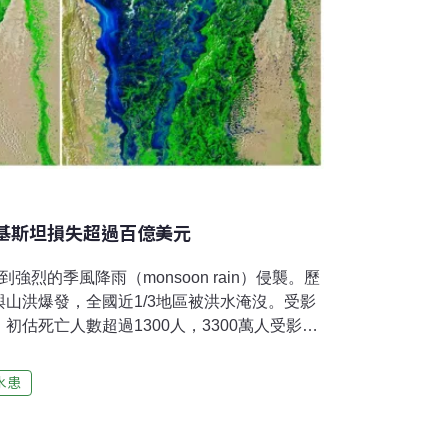
巴基斯坦損失超過百億美元
烈的季風降雨（monsoon rain）侵襲。歷
山洪爆發，全國近1/3地區被洪水淹沒。受影
估死亡人數超過1300人，3300萬人受影
%以上，總損失超過100億美元。洪災不僅摧毀
在災區蔓延開來。聯合國於上（8）月30日發
水患
供1.6億美元（約新台幣49億元）援助款項，
等緊急救援物資。