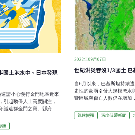
2022年09月07日
世紀洪災吞沒1/3國土 
半國土泡水中、日本發現
自6月以來，巴基斯坦持續遭到強
史性的豪雨引發大規模淹水與
經過這請小心慢行金門地區近來
響區域與傷亡人數仍在增加，初
，引起動保人士高度關注，
響，占該國2.2億人口的15
守護這群金門之寶。縣府除
農作，引發糧食短缺，疾病也
氣候變遷
深度低碳新聞
減速線等設施，亦強化遊蕩
出緊急呼籲，要求國際社會提
地社區合作共同巡守，維護
變遷
提供乾淨的水、醫療、住所
桃園 農業局再次鑑定物種為