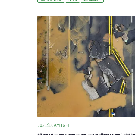
東非狒狒桃園近日有狒狒遊蕩，牠的物種從「
「豚尾狒狒」。桃園市農業局23日傍晚表示
家再次鑑定後確認物種為「東非狒狒」。狒狒
保法》規定，只有基於學術研究或教育目的，
可持有、飼養與繁殖，一般人不能飼養。林務
台北市立動物園都已完成園區內狒狒數量的清
六福村因數量多且有混養情
2021年09月16日