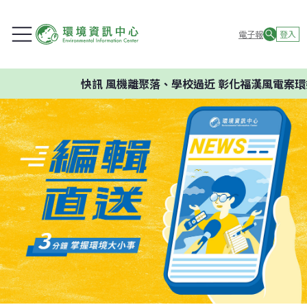
電子報
登入
快訊
風機離聚落、學校過近 彰化福漢風電案環