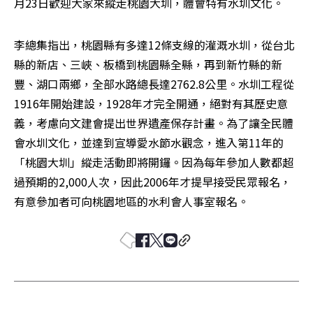
月23日歡迎大家來縱走桃園大圳，體會特有水圳文化。
李總集指出，桃園縣有多達12條支線的灌溉水圳，從台北
縣的新店、三峽、板橋到桃園縣全縣，再到新竹縣的新
豐、湖口兩鄉，全部水路總長達2762.8公里。水圳工程從
1916年開始建設，1928年才完全開通，絕對有其歷史意
義，考慮向文建會提出世界遺產保存計畫。為了讓全民體
會水圳文化，並達到宣導愛水節水觀念，進入第11年的
「桃園大圳」縱走活動即將開鑼。因為每年參加人數都超
過預期的2,000人次，因此2006年才提早接受民眾報名，
有意參加者可向桃園地區的水利會人事室報名。