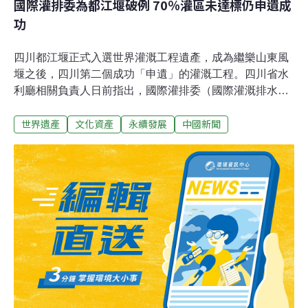
國際灌排委為都江堰破例 70％灌區未達標仍申遺成
功
四川都江堰正式入選世界灌溉工程遺產，成為繼樂山東風
堰之後，四川第二個成功「申遺」的灌溉工程。四川省水
利廳相關負責人日前指出，國際灌排委（國際灌溉排水協
會）為都江堰開了先例。根據國際灌溉排水協會規定，入
世界遺產
文化資產
永續發展
中國新聞
圍的工程使用時間，應該在100年以上，而都江堰超過七
成的灌溉面積不到70年，理論上並不符合申請標準。都江
堰超過七成的灌溉面積不到70年，並沒達到申請門檻，但
灌區面積能在當代急劇擴大，說明該工程具備前瞻性、科
學性，因此最後仍受到肯定。