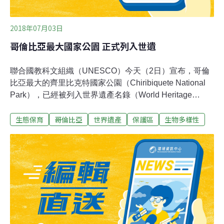
2018年07月03日
哥倫比亞最大國家公園 正式列入世遺
聯合國教科文組織（UNESCO）今天（2日）宣布，哥倫
比亞最大的齊里比克特國家公園（Chiribiquete National
Park），已經被列入世界遺產名錄（World Heritage
List）。齊里比克特國家公園面積廣達270萬公頃，區域涵
生態保育
哥倫比亞
世界遺產
保護區
生物多樣性
蓋南部瓜維爾（Guaviare）、卡奎塔（Caqueta）兩個省
分，不僅擁有豐富生物多樣性，更被當地原住民視為聖
地。這是哥倫比亞第九個列入世界遺產名錄的地點，哥倫
比亞是生物多樣性全球排名第二的國家，僅次於巴西。哥
倫比亞總統桑托斯（Juan Manuel Santos）表示，政府將
擴大齊里比克特國家公園的保護區範圍。根據桑托斯的說
法，從1989年以來就被列為保護區的區域，明天將擴增
150萬公頃。