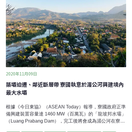
2020年11月09日
築壩迫遷、鄰近斷層帶 寮國執意於湄公河興建境內
最大水壩
根據《今日東協》（ASEAN Today）報導，寮國政府正準
備興建裝置容量達 1460 MW（百萬瓦）的「龍坡邦水壩」
（Luang Prabang Dam），完工後將會成為湄公河在寮國
境內流域上最大的水壩，其所在地龍坡邦城是經聯合國教