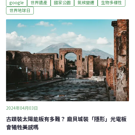
google
世界遺產
國家公園
氣候變遷
生物多樣性
醒人們保護美麗地球今年地球日，Google網頁搜尋列上方
的六個英文字母，變成了形狀相近的空拍圖，每個字母的
世界地球日
空拍照片地點，以及所代表的意義各有不同，展示了人們
如何透過保育行動對抗氣候變遷，以及維護生物多樣性，
以下逐字進行介紹。G：土克凱可群島（Turks and Caicos
Islands）位於巴哈馬東南方的土克凱可群島，是英國海外
領土，由土克群島和凱可群島等30多座島嶼組成。這些島
嶼是重要的「生物多樣性熱點」（ Biodiversity
Hotspots），當地政府與非政府組織致力於保護自然資源
和珊瑚礁，以及復育瀕臨滅絕的巴哈馬圓尾鬣蜥（Cyclura
carina
2024年04月03日
古蹟裝太陽能板有多難？ 龐貝城裝「隱形」光電板
會犧牲美感嗎