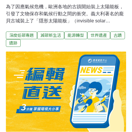
為了因應氣候危機，歐洲各地的古蹟開始裝上太陽能板，
引發了文物保存和氣候行動之間的衝突。義大利著名的龐
貝古城裝上了「隱形太陽能板」（invisible solar
panels），將太陽能板融入在古城之中，試圖找到新與舊
深度低碳專題
減碳新生活
能源轉型
世界遺產
古蹟
共存的可能。古蹟上也能裝太陽能板？為了因應氣候危機
與不斷上升的能源成本，歐洲各地歷史景點也開始在屋頂
遺跡
加裝太陽能板。繼梵蒂岡、龐貝古城等之後，英國約克市
議會去（2023）年通過了一項提案，批准在約克大教堂
（York Minster）上裝設光電板，宣告這座知名世界遺產正
式加入能源轉型行列。根據《Euronews》，約克大教堂將
裝設199片太陽能板，預計每年可產生7萬5000度左右的綠
電，並搭配儲能設施，為教堂夜間服務供電。然而，古建
築上的太陽能板裝設工程，也引發保護古蹟的正反論戰。
古蹟裝光電板是犧牲美感？ 文化保存與綠能的衝突