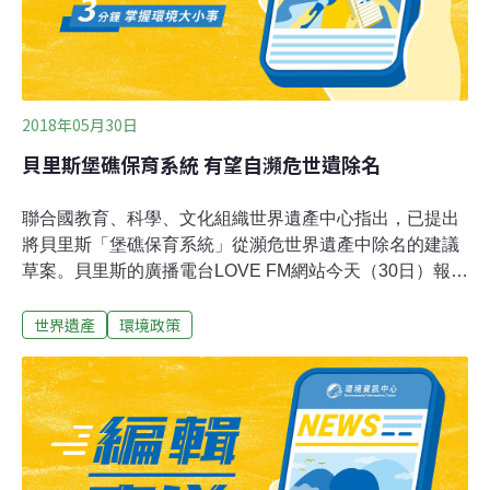
2018年05月30日
貝里斯堡礁保育系統 有望自瀕危世遺除名
聯合國教育、科學、文化組織世界遺產中心指出，已提出
將貝里斯「堡礁保育系統」從瀕危世界遺產中除名的建議
草案。貝里斯的廣播電台LOVE FM網站今天（30日）報
導，聯合國教育、科學、文化組織（UNESCO）世界遺產
世界遺產
環境政策
中心（World Heritage Center）發布新聞稿指出，世界遺
產委員會（World Heritage Committee）6月底在巴林首都
麥納瑪（Manama）開會時，將就上述建議草案進行討
論，有希望在審核之後通過。堡礁保育系統（Barrier Reef
Reserve System）過去九年一直在UNESCO的瀕危世界
遺產之列。報導指出，新聞稿提到，UNESCO是因為貝里
斯政府採取行動而做出上述決定，相關行動包括立法暫停