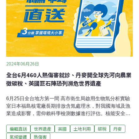
台南市政府今天召開「台南市政府推動河川及海洋污染防
治小組」會議，檢討114年水域水質及擬定後續整治推動
策略，落實河川與海洋污染防治。（中央社報導）
2024年06月26日
全台6月460人熱傷害就診、丹麥開全球先河向農業
徵碳稅、英國巨石陣恐列瀕危世界遺產
6月25日全台地方第一間 高市衛生局啟用生物氚分析實驗
室日本福島核電廠長期排放含氚處理水，對我國海域及漁
業造成影響，需仰賴科學檢測數據進行評估。核能安全委
員會與高市府合作，建置地方衛生局第一間生物氚分析實
編輯直送
世界遺產
英國
土地利用
碳稅
丹麥
驗室。（中央社報導）WOAH認可 獸醫所成全球第14個狂
犬病參考實驗室台灣於2013年發生鼬獾狂犬病，之後獸醫
氣候變遷
熱傷害