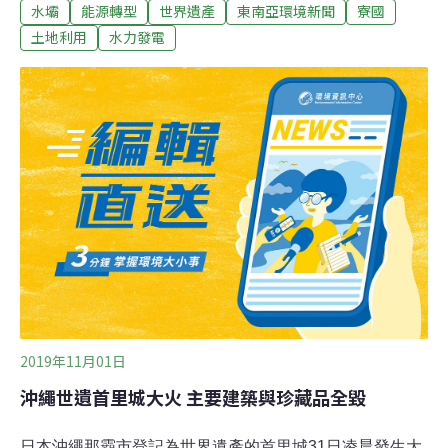
水壩
能源轉型
世界遺產
東南亞環境新聞
寮國
科文組織（UNESCO）認定的世界襲產（World
Heritage）。這座水壩與其他座落在湄公河流域上的水壩
土地利用
水力發電
一樣，都將危及這條長河的生態系。湄公河水壩對漁業與
農業的影響，將衝擊超過6000萬人口的食物來源。湄公河
盆地是全世界淡水魚產量最豐富的地方，佔全球年漁獲量
的15%～25%，為下游沿岸各國帶入數十億美元的產值。
在寮國當地，龍坡邦水壩所在地周遭的其他水力發電計畫
還有許多問題尚待解決，例如座落於南康河（Nam Khan
River）與湄公河匯流處的龍坡邦省，當地有超過600戶居
民仍在等待寮國政府提供新家。數百戶居民遭迫遷 5年苦
等政府兌現承諾他們在5年前因為
2019年11月01日
沖繩世遺首里城大火 主要建築與珍藏品全毀
日本沖繩那霸市登記為世界遺產的首里城31日凌晨發生大