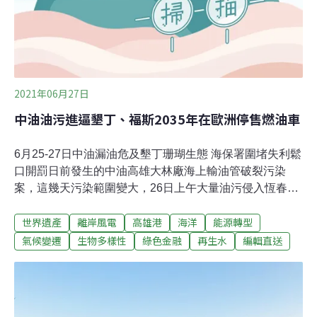
2021年06月27日
中油油污進逼墾丁、福斯2035年在歐洲停售燃油車
6月25-27日中油漏油危及墾丁珊瑚生態 海保署圍堵失利鬆
口開罰日前發生的中油高雄大林廠海上輸油管破裂污染
案，這幾天污染範圍變大，26日上午大量油污侵入恆春半
島西岸山海、紅柴坑等海域。海保署副署長宋欣真說，依
世界遺產
離岸風電
高雄港
海洋
能源轉型
海洋污染防治法第18條可處20至100萬元，已函請中油依
行政程序法提出意見陳述，將視處理狀況依法裁罰。立委
氣候變遷
生物多樣性
綠色金融
再生水
編輯直送
莊瑞雄現場聯繫內政部長徐國勇，要求內政部與經濟部必
須跨部會，儘速尋求徹底清除油污的辦法，防堵國家公園
的生態大浩劫。（自由時報、聯合報報導）高雄港打敗美
澳 奪世界港口永續計畫獎項