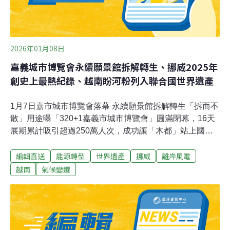
2026年01月08日
嘉義城市博覽會永續願景館拆解轉生、挪威2025年
創史上最熱紀錄、越南盼河粉列入聯合國世界遺產
1月7日嘉市城市博覽會落幕 永續願景館拆解轉生「拆而不
散」用途曝「320+1嘉義市城市博覽會」圓滿閉幕，16天
展期累計吸引超過250萬人次，成功讓「木都」站上國際
舞台。最受矚目期間限定建築，荷蘭國際知名建築與都市
編輯直送
能源轉型
世界遺產
挪威
離岸風電
設計事務所MVRDV規劃的全木構展館「WoodenWonders
嘉市博願景館」，將拆解重組，轉化為校園學習與公共空
越南
氣候變遷
間，讓城市博覽會的精神持續延伸。（聯合新聞網報導）
台南主要流域水質改善 嚴重污染河段邁向119年歸零台南
市政府今天表示，台南市主要流域水質持續改善，河川嚴
重污染長度從民國113年33.3公里降至114年19.7公里、減
少13.6公里，將朝119年「零嚴重污染河段」目標邁進。