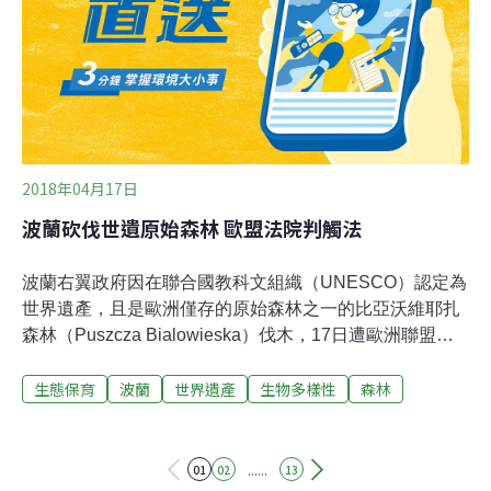
在貝里斯海域進行石油探勘和其他石油作業，並且修改紅
樹林法規。
2018年04月17日
波蘭砍伐世遺原始森林 歐盟法院判觸法
波蘭右翼政府因在聯合國教科文組織（UNESCO）認定為
世界遺產，且是歐洲僅存的原始森林之一的比亞沃維耶扎
森林（Puszcza Bialowieska）伐木，17日遭歐洲聯盟最
高法院宣判觸法。比亞沃維耶扎森林的伐木行為自2016年
生態保育
波蘭
世界遺產
生物多樣性
森林
5月開始，歐洲聯盟執行委員會（European
Commission）2017年將波蘭告上法院，主張波蘭正在摧
毀這處以擁有獨特動植物自豪的森林。歐洲法院
（European Court of Justice）在聲明中表示：「波蘭對自
......
01
02
13