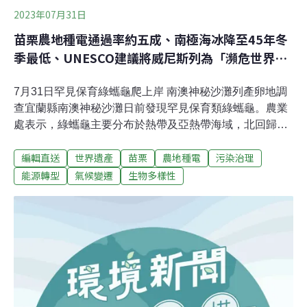
2023年07月31日
苗栗農地種電通過率約五成、南極海冰降至45年冬
季最低、UNESCO建議將威尼斯列為「瀕危世界遺
產」
7月31日罕見保育綠蠵龜爬上岸 南澳神秘沙灘列產卵地調
查宜蘭縣南澳神秘沙灘日前發現罕見保育類綠蠵龜。農業
處表示，綠蠵龜主要分布於熱帶及亞熱帶海域，北回歸線
以南是台灣目前較穩定的綠蠵龜產卵棲地，研究團隊將進
編輯直送
世界遺產
苗栗
農地種電
污染治理
一步調查造成綠蠵龜棲地往北移的原因。海洋大學研究團
隊已申請將當地列「宜蘭地區綠蠵龜潛在產卵棲地調查計
能源轉型
氣候變遷
生物多樣性
畫」，縣府農業處也將加強保育志工巡守訓練，持續觀
察。（中央社報導）淡水宮廟遶境鞭炮、垃圾亂丟 新北稽
查10處重罰6萬新北市淡水皇極玄元宮建宮10周年，30日
辦平安遶境慶典，卻有部分遶境信徒沿途亂丟垃圾、隨地
便溺。新北市環保局31日表示，昨晚已全程監控蒐證，將
依法告發，開罰6萬元，並將，並列管玄元宮，後續也將
依法求償代為清除費用。（聯合報報導）