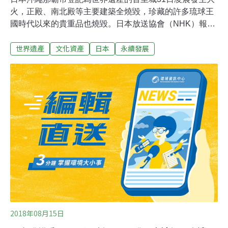
火，正殿、南北殿等主要建築全燒毀，珍藏的許多琉球王
國時代以來的貴重品也燒毀。日本放送協會（NHK）報
導，位於那霸市的首里城昨天凌晨發生火災，火勢一發不
世界遺產
文化資產
日本
永續發展
可收拾，在延燒了11個小時之後，首里城的主要建築物正
殿、北殿、南殿等全被燒毀。消防單位表示，起火點可能
是在正殿，因為猛烈的火勢熱氣太強，就在消防隊員無法
靠近滅火之際，風力助長火勢，燃燒面積擴大。管理首里
城的沖繩美島財團表示，被大火全燒毀的正殿等建築物內
原本收藏著琉球王國時代傳承下來的畫作、漆器、染織物
等。初步研判這些貴重的收藏品已燒毀，沖繩美島財團正
在詳細調查這些珍貴收藏品的受災數量。首里城是琉球王
國時代、約500年前興建，1933年被指定為國寶，在二次
世界大戰沖繩戰役時曾被美軍炮擊燒毀。1992年正殿修復
後，其他建築物陸續修復，西元2000年首里城城址與沖繩
縣內其他的城址登記為世界遺產。曾
2018年08月15日