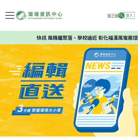
電子報
登入
快訊
風機離聚落、學校過近 彰化福漢風電案環