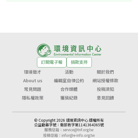
訂閱電子報
捐款支持
環境徵才
活動
關於我們
About us
編輯室自律公約
網站授權條款
常見問題
合作媒體
投稿須知
隱私權政策
獲獎紀錄
意見回饋
© Copyright 2026 環境資訊中心 版權所有
公益勸募字號：
衛部救字第1141364365號
服務信箱：
service@tnf.org.tw
投稿信箱：
infor@e-info.org.tw