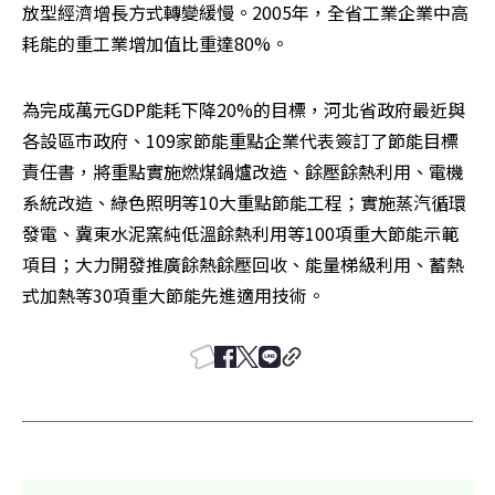
放型經濟增長方式轉變緩慢。2005年，全省工業企業中高
耗能的重工業增加值比重達80%。
為完成萬元GDP能耗下降20%的目標，河北省政府最近與
各設區市政府、109家節能重點企業代表簽訂了節能目標
責任書，將重點實施燃煤鍋爐改造、餘壓餘熱利用、電機
系統改造、綠色照明等10大重點節能工程；實施蒸汽循環
發電、冀東水泥窯純低溫餘熱利用等100項重大節能示範
項目；大力開發推廣餘熱餘壓回收、能量梯級利用、蓄熱
式加熱等30項重大節能先進適用技術。