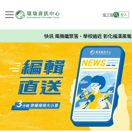
電子報
登入
快訊
風機離聚落、學校過近 彰化福漢風電