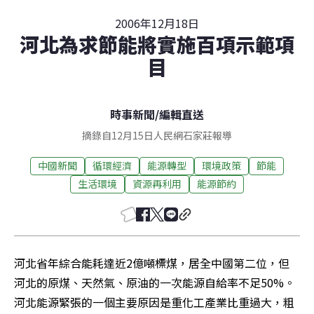
2006年12月18日
河北為求節能將實施百項示範項
目
時事新聞
/
編輯直送
摘錄自12月15日人民網石家莊報導
中國新聞
循環經濟
能源轉型
環境政策
節能
生活環境
資源再利用
能源節約
河北省年綜合能耗達近2億噸標煤，居全中國第二位，但
河北的原煤、天然氣、原油的一次能源自給率不足50%。
河北能源緊張的一個主要原因是重化工產業比重過大，粗