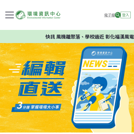
電子報
登入
快訊
風機離聚落、學校過近 彰化福漢風電