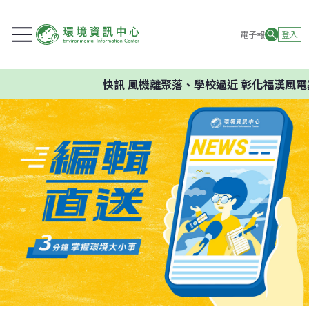
電子報
登入
快訊
風機離聚落、學校過近 彰化福漢風電