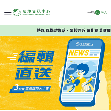
電子報
登入
快訊
風機離聚落、學校過近 彰化福漢風電