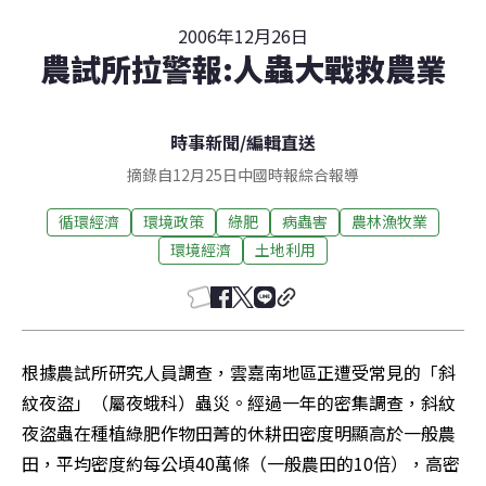
2006年12月26日
農試所拉警報:人蟲大戰救農業
時事新聞
/
編輯直送
摘錄自12月25日中國時報綜合報導
循環經濟
環境政策
綠肥
病蟲害
農林漁牧業
環境經濟
土地利用
根據農試所研究人員調查，雲嘉南地區正遭受常見的「斜
紋夜盜」（屬夜蛾科）蟲災。經過一年的密集調查，斜紋
夜盜蟲在種植綠肥作物田菁的休耕田密度明顯高於一般農
田，平均密度約每公頃40萬條（一般農田的10倍），高密