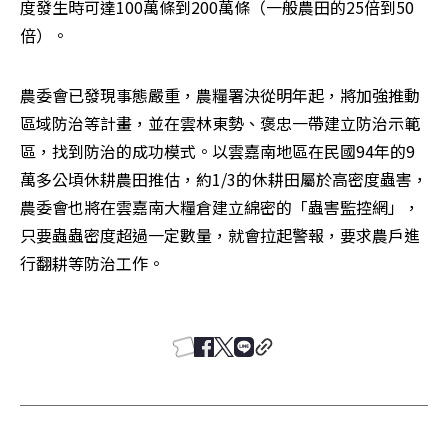
度發生時可達100萬條到200萬條（一般農田的25倍到50
倍）。
農委會已發現事態嚴重，農糧署決從明年起，將加強推動
區域防治等計畫，並在雲林東勢、褒忠一帶建立防治示範
區，找到防治的成功模式。以雲嘉南地區在民國94年的9
萬多公頃休耕農田推估，約1/3的休耕田屬於高密度蟲害，
農委會也將在雲嘉南大糧倉建立綿密的「蟲害監控網」，
只要蟲蟲密度超過一定數量，就會拉起警報，要求農戶進
行翻耕等防治工作。 
