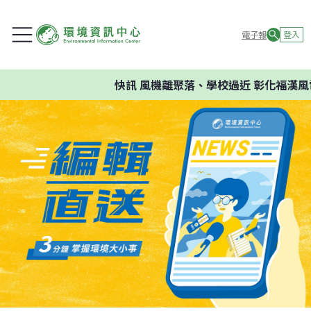
電子報
登入
快訊
風機離聚落、學校過近 彰化福漢風