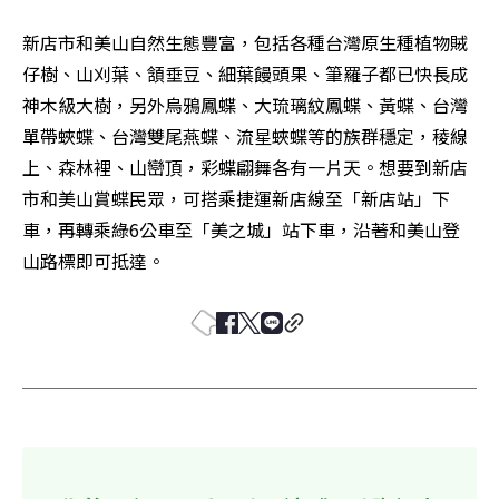
新店市和美山自然生態豐富，包括各種台灣原生種植物賊
仔樹、山刈葉、頷垂豆、細葉饅頭果、筆羅子都已快長成
神木級大樹，另外烏鴉鳳蝶、大琉璃紋鳳蝶、黃蝶、台灣
單帶蛺蝶、台灣雙尾燕蝶、流星蛺蝶等的族群穩定，稜線
上、森林裡、山巒頂，彩蝶翩舞各有一片天。想要到新店
市和美山賞蝶民眾，可搭乘捷運新店線至「新店站」下
車，再轉乘綠6公車至「美之城」站下車，沿著和美山登
山路標即可抵達。