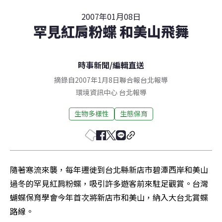
2007年01月08日
罕見紅肩粉蝶 和美山飛舞
時事新聞
/
編輯直送
摘錄自2007年1月8日聯合報台北報導
環境資訊中心
台北
報導
生物多樣性
生態保育
隨著寒流來襲，每年遷徙到台北縣新店市碧潭西岸和美山
過冬的罕見紅肩粉蝶，吸引許多遊客前來駐足觀賞。台灣
蝴蝶保育學會今年首次將新店市和美山，納入大台北賞蝶
路線。