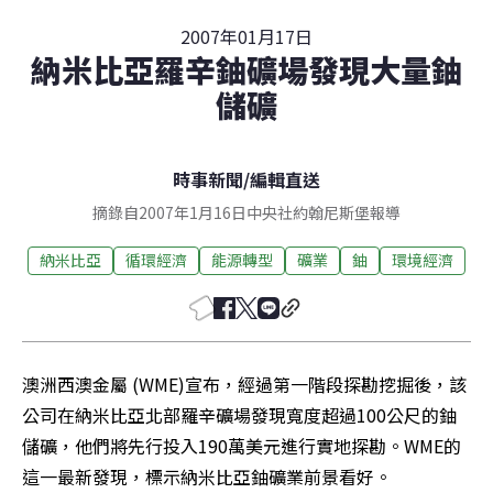
2007年01月17日
納米比亞羅辛鈾礦場發現大量鈾
儲礦
時事新聞
/
編輯直送
摘錄自2007年1月16日中央社約翰尼斯堡報導
納米比亞
循環經濟
能源轉型
礦業
鈾
環境經濟
澳洲西澳金屬 (WME)宣布，經過第一階段探勘挖掘後，該
公司在納米比亞北部羅辛礦場發現寬度超過100公尺的鈾
儲礦，他們將先行投入190萬美元進行實地探勘。WME的
這一最新發現，標示納米比亞鈾礦業前景看好。 