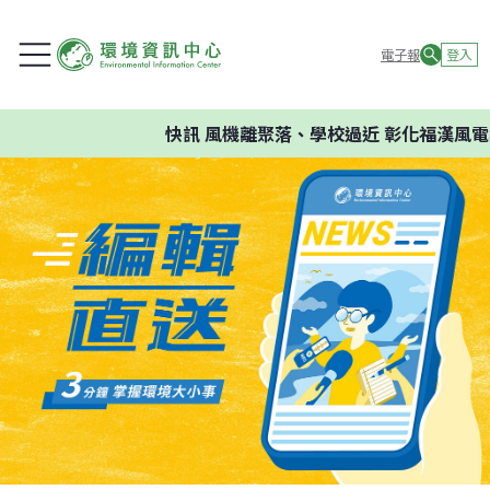
電子報
登入
快訊
風機離聚落、學校過近 彰化福漢風電