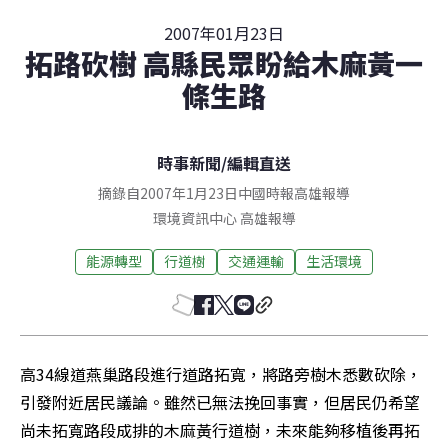
2007年01月23日
拓路砍樹 高縣民眾盼給木麻黃一
條生路
時事新聞
/
編輯直送
摘錄自2007年1月23日中國時報高雄報導
環境資訊中心
高雄
報導
能源轉型
行道樹
交通運輸
生活環境
高34線道燕巢路段進行道路拓寬，將路旁樹木悉數砍除，
引發附近居民議論。雖然已無法挽回事實，但居民仍希望
尚未拓寬路段成排的木麻黃行道樹，未來能夠移植後再拓