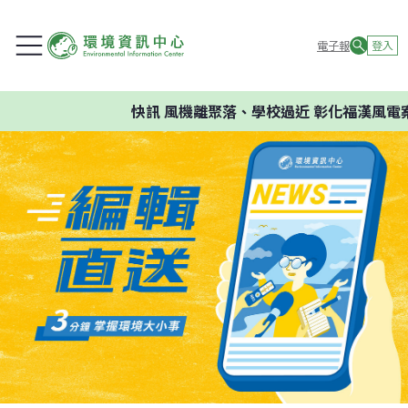
電子報
登入
快訊
風機離聚落、學校過近 彰化福漢風電案