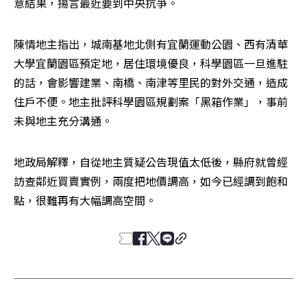
意結果，揚言最近要到中央抗爭。
陳情地主指出，城南基地北側有宜蘭運動公園、西有清華
大學宜蘭園區預定地，居住環境優良，科學園區一旦進駐
的話，會影響建業、南橋、南津等里民的對外交通，造成
住戶不便。地主批評科學園區規劃案「黑箱作業」，事前
未與地主充分溝通。
地政局解釋，自從地主質疑公告現值太低後，縣府就曾經
訪查鄰近買賣實例，兩度把地價調高，如今已經調到飽和
點，很難再有大幅調高空間。