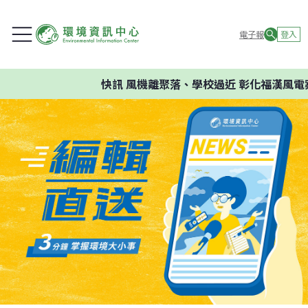
電子報
登入
快訊
風機離聚落、學校過近 彰化福漢風電