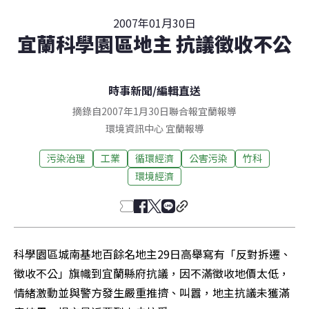
2007年01月30日
宜蘭科學園區地主 抗議徵收不公
時事新聞
/
編輯直送
摘錄自2007年1月30日聯合報宜蘭報導
環境資訊中心
宜蘭
報導
污染治理
工業
循環經濟
公害污染
竹科
環境經濟
科學園區城南基地百餘名地主29日高舉寫有「反對拆遷、
徵收不公」旗幟到宜蘭縣府抗議，因不滿徵收地價太低，
情緒激動並與警方發生嚴重推擠、叫囂，地主抗議未獲滿