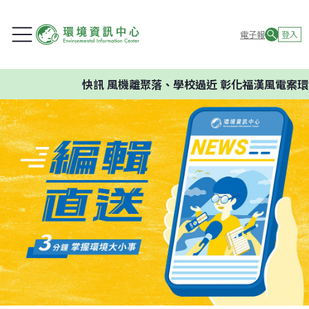
電子報
登入
快訊
風機離聚落、學校過近 彰化福漢風電案環