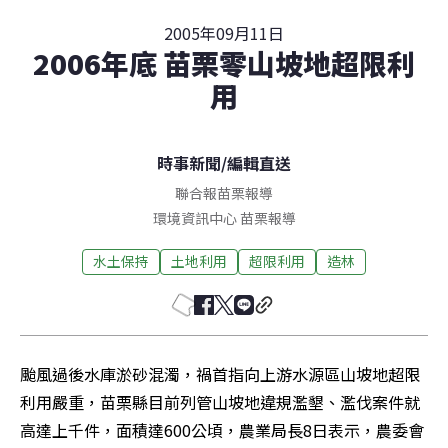
2005年09月11日
2006年底 苗栗零山坡地超限利
用
時事新聞
/
編輯直送
聯合報苗栗報導
環境資訊中心
苗栗
報導
水土保持
土地利用
超限利用
造林
颱風過後水庫淤砂混濁，禍首指向上游水源區山坡地超限
利用嚴重，苗栗縣目前列管山坡地違規濫墾、濫伐案件就
高達上千件，面積達600公頃，農業局長8日表示，農委會