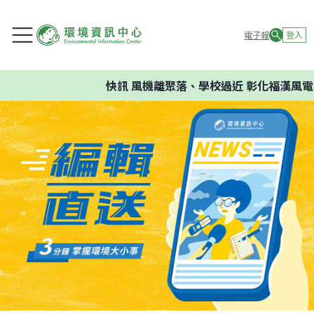
電子報
登入
快訊
風機離聚落、學校過近 彰化福漢風電