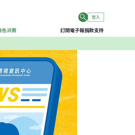
登入
綠色消費
訂閱電子報
捐款支持