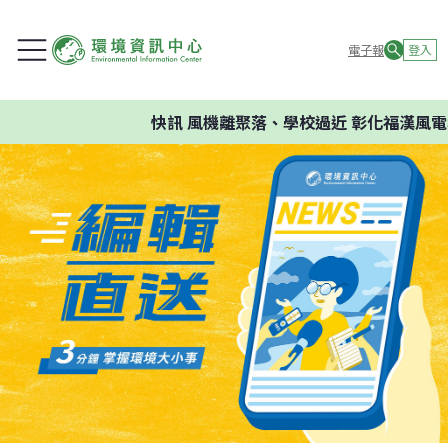
電子報
登入
快訊
風機離聚落、學校過近 彰化福漢風電