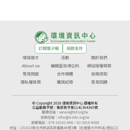
訂閱電子報
捐款支持
環境徵才
活動
關於我們
About us
編輯室自律公約
網站授權條款
常見問題
合作媒體
投稿須知
隱私權政策
獲獎紀錄
意見回饋
© Copyright 2026 環境資訊中心 版權所有
公益勸募字號：
衛部救字第1141364365號
服務信箱：
service@tnf.org.tw
投稿信箱：
infor@e-info.org.tw
客服電話：070-10101-666／02-2910-6000
地址：231023新北市新店區民權路48號3樓（近捷運大坪林站1號出口）