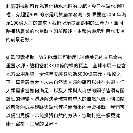
此循環機制可作為其他缺水地區的典範。今日在缺水地區
裡，有超過90%的水是用於農業灌溉。如果要在2050年滿
足100億人口的需求，我們必須提高食物的生產力，並同
時凍結農業的水足跡。如前所述，本報告顯示利用水市場
的前景看好。
如欲傾囊相助，WSIPs每年可動用134億美元的交易金來
重置水源，這相當於3310億的標的資產。全球水區—包含
地方公用系統—全球年度經費約為5000億美元。相較之
下，這意義重大。未來自然與人類的確可以共存共榮，但
人類需求當如何滿足，以及人類與大自然的關係皆須有關
鍵性的轉變。透過解決全球當前重大的自然危機，例如關
於農業的成長足跡與缺水等迎面而來的重要挑戰，我們可
以提出見解、示範投資自然的方法，協助打造一個更健
康、富裕、宜居的世界。