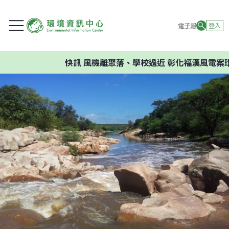
電子報
登入
快訊
風機離聚落、學校過近 彰化福漢風電案環委