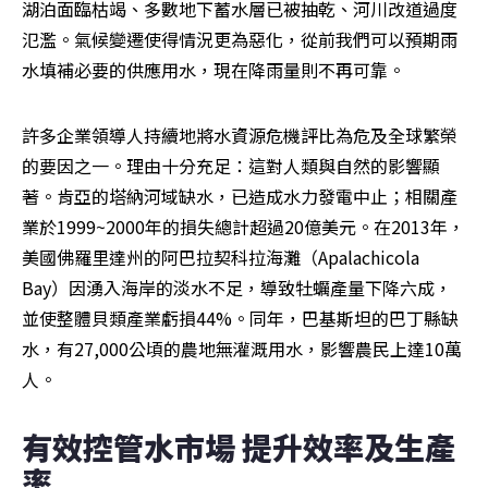
湖泊面臨枯竭、多數地下蓄水層已被抽乾、河川改道過度
氾濫。氣候變遷使得情況更為惡化，從前我們可以預期雨
水填補必要的供應用水，現在降雨量則不再可靠。
許多企業領導人持續地將水資源危機評比為危及全球繁榮
的要因之一。理由十分充足：這對人類與自然的影響顯
著。肯亞的塔納河域缺水，已造成水力發電中止；相關產
業於1999~2000年的損失總計超過20億美元。在2013年，
美國佛羅里達州的阿巴拉契科拉海灘（Apalachicola 
Bay）因湧入海岸的淡水不足，導致牡蠣產量下降六成，
並使整體貝類產業虧損44%。同年，巴基斯坦的巴丁縣缺
水，有27,000公頃的農地無灌溉用水，影響農民上達10萬
人。
有效控管水市場 提升效率及生產
率